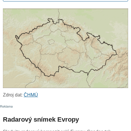
Zdroj dat:
ČHMÚ
Radarový snímek Evropy