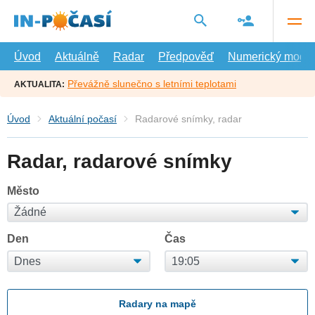
Přejít
na
hlavní
obsah
Úvod
Aktuálně
Radar
Předpověď
Numerický model
Převážně slunečno s letními teplotami
AKTUALITA:
Úvod
Aktuální počasí
Radarové snímky, radar
Radar, radarové snímky
Město
Den
Čas
Radary na mapě