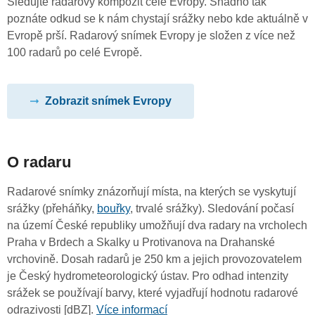
Sledujte radarový kompozit celé Evropy. Snadno tak
poznáte odkud se k nám chystají srážky nebo kde aktuálně v
Evropě prší. Radarový snímek Evropy je složen z více než
100 radarů po celé Evropě.
Zobrazit snímek Evropy
O radaru
Radarové snímky znázorňují místa, na kterých se vyskytují
srážky (přeháňky,
bouřky
, trvalé srážky). Sledování počasí
na území České republiky umožňují dva radary na vrcholech
Praha v Brdech a Skalky u Protivanova na Drahanské
vrchovině. Dosah radarů je 250 km a jejich provozovatelem
je Český hydrometeorologický ústav. Pro odhad intenzity
srážek se používají barvy, které vyjadřují hodnotu radarové
odrazivosti [dBZ].
Více informací