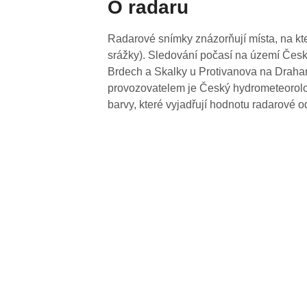
O radaru
Radarové snímky znázorňují místa, na kte
srážky). Sledování počasí na území Česk
Brdech a Skalky u Protivanova na Drahan
provozovatelem je Český hydrometeorolog
barvy, které vyjadřují hodnotu radarové o