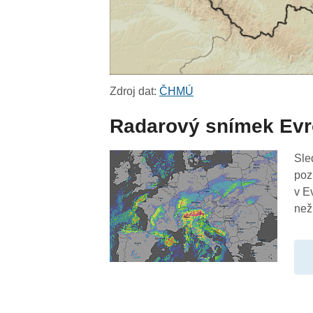
Zdroj dat:
ČHMÚ
Radarový snímek Ev
Sle
poz
v E
než