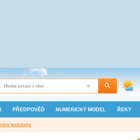
R
PŘEDPOVĚĎ
NUMERICKÝ
MODEL
ŘEKY
ními teplotami