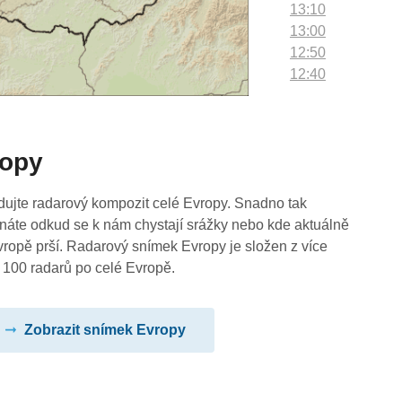
13:10
13:00
12:50
12:40
12:30
12:20
12:10
ropy
12:00
11:50
11:40
dujte radarový kompozit celé Evropy. Snadno tak
11:30
náte odkud se k nám chystají srážky nebo kde aktuálně
11:20
vropě prší. Radarový snímek Evropy je složen z více
11:10
 100 radarů po celé Evropě.
11:00
10:50
Zobrazit snímek Evropy
10:40
10:30
10:20
10:10