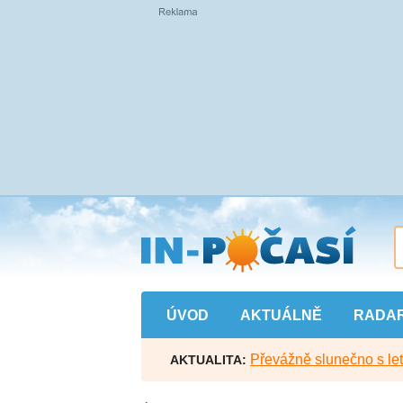
Přejít
na
hlavní
obsah
ÚVOD
AKTUÁLNĚ
RADA
Převážně slunečno s let
AKTUALITA: