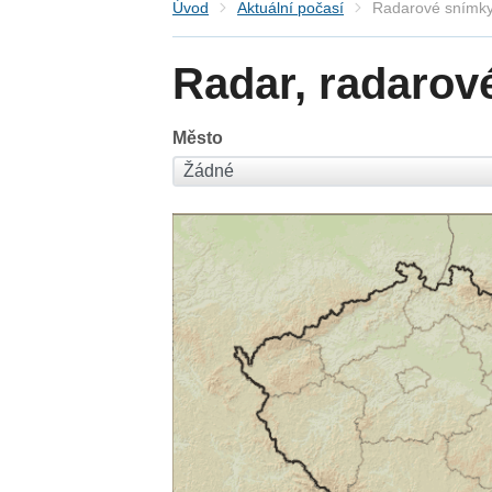
Úvod
Aktuální počasí
Radarové snímky
Radar, radarov
Město