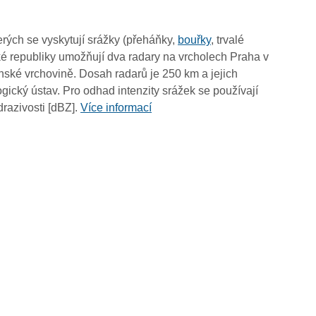
10:00
09:50
rých se vyskytují srážky (přeháňky,
bouřky
, trvalé
09:40
é republiky umožňují dva radary na vrcholech Praha v
09:30
ské vrchovině. Dosah radarů je 250 km a jejich
09:20
ický ústav. Pro odhad intenzity srážek se používají
09:10
drazivosti [dBZ].
Více informací
09:00
08:50
08:40
08:30
08:20
08:10
08:00
07:50
07:40
07:30
07:20
07:10