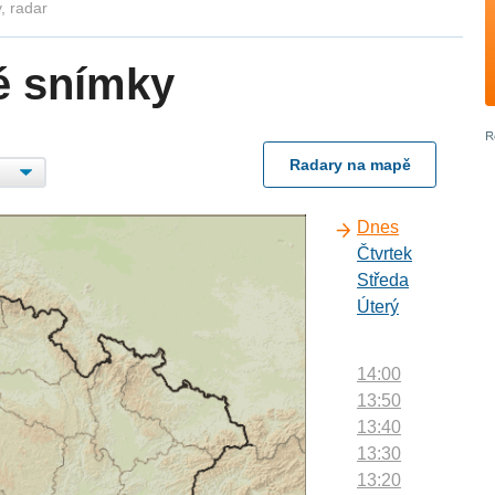
, radar
é snímky
Radary na mapě
Dnes
Čtvrtek
Středa
Úterý
14:00
13:50
13:40
13:30
13:20