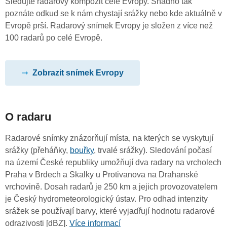
Sledujte radarový kompozit celé Evropy. Snadno tak
poznáte odkud se k nám chystají srážky nebo kde aktuálně v
Evropě prší. Radarový snímek Evropy je složen z více než
100 radarů po celé Evropě.
Zobrazit snímek Evropy
O radaru
Radarové snímky znázorňují místa, na kterých se vyskytují
srážky (přeháňky,
bouřky
, trvalé srážky). Sledování počasí
na území České republiky umožňují dva radary na vrcholech
Praha v Brdech a Skalky u Protivanova na Drahanské
vrchovině. Dosah radarů je 250 km a jejich provozovatelem
je Český hydrometeorologický ústav. Pro odhad intenzity
srážek se používají barvy, které vyjadřují hodnotu radarové
odrazivosti [dBZ].
Více informací