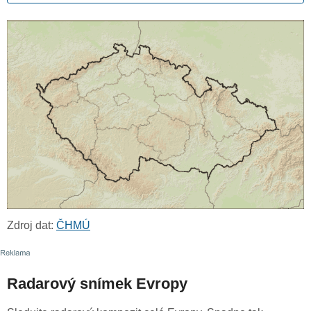
Zdroj dat:
ČHMÚ
Radarový snímek Evropy