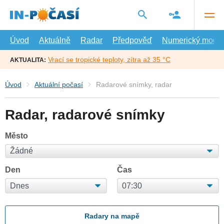
Přejít
na
hlavní
obsah
Úvod
Aktuálně
Radar
Předpověď
Numerický model
Vrací se tropické teploty, zítra až 35 °C
AKTUALITA:
Úvod
Aktuální počasí
Radarové snímky, radar
Radar, radarové snímky
Město
Den
Čas
Radary na mapě