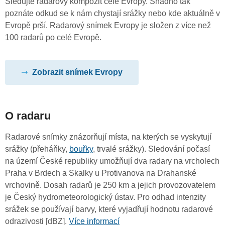
Sledujte radarový kompozit celé Evropy. Snadno tak
poznáte odkud se k nám chystají srážky nebo kde aktuálně v
Evropě prší. Radarový snímek Evropy je složen z více než
100 radarů po celé Evropě.
Zobrazit snímek Evropy
O radaru
Radarové snímky znázorňují místa, na kterých se vyskytují
srážky (přeháňky,
bouřky
, trvalé srážky). Sledování počasí
na území České republiky umožňují dva radary na vrcholech
Praha v Brdech a Skalky u Protivanova na Drahanské
vrchovině. Dosah radarů je 250 km a jejich provozovatelem
je Český hydrometeorologický ústav. Pro odhad intenzity
srážek se používají barvy, které vyjadřují hodnotu radarové
odrazivosti [dBZ].
Více informací