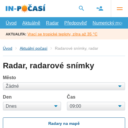
Přejít
na
hlavní
obsah
Úvod
Aktuálně
Radar
Předpověď
Numerický model
Vrací se tropické teploty, zítra až 35 °C
AKTUALITA:
Úvod
Aktuální počasí
Radarové snímky, radar
Radar, radarové snímky
Město
Den
Čas
Radary na mapě