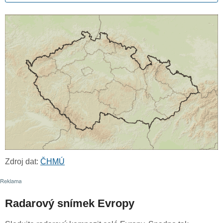
Zdroj dat:
ČHMÚ
Radarový snímek Evropy