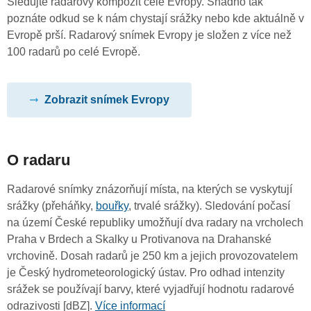
Sledujte radarový kompozit celé Evropy. Snadno tak
poznáte odkud se k nám chystají srážky nebo kde aktuálně v
Evropě prší. Radarový snímek Evropy je složen z více než
100 radarů po celé Evropě.
Zobrazit snímek Evropy
O radaru
Radarové snímky znázorňují místa, na kterých se vyskytují
srážky (přeháňky,
bouřky
, trvalé srážky). Sledování počasí
na území České republiky umožňují dva radary na vrcholech
Praha v Brdech a Skalky u Protivanova na Drahanské
vrchovině. Dosah radarů je 250 km a jejich provozovatelem
je Český hydrometeorologický ústav. Pro odhad intenzity
srážek se používají barvy, které vyjadřují hodnotu radarové
odrazivosti [dBZ].
Více informací