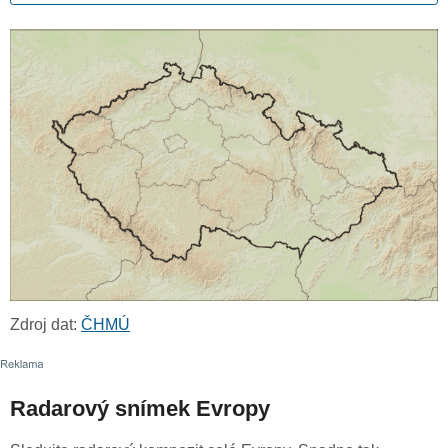
Zdroj dat:
ČHMÚ
Radarový snímek Evropy