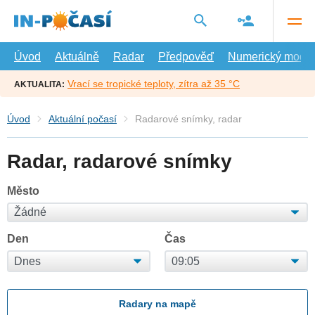
Přejít
na
hlavní
obsah
Úvod
Aktuálně
Radar
Předpověď
Numerický model
Vrací se tropické teploty, zítra až 35 °C
AKTUALITA:
Úvod
Aktuální počasí
Radarové snímky, radar
Radar, radarové snímky
Město
Den
Čas
Radary na mapě