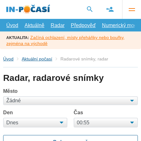
Přejít
na
hlavní
obsah
Úvod
Aktuálně
Radar
Předpověď
Numerický model
Začíná ochlazení, místy přeháňky nebo bouřky,
AKTUALITA:
zejména na východě
Úvod
Aktuální počasí
Radarové snímky, radar
Radar, radarové snímky
Město
Den
Čas