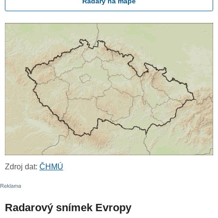
Radary na mapě
Zdroj dat:
ČHMÚ
Radarový snímek Evropy