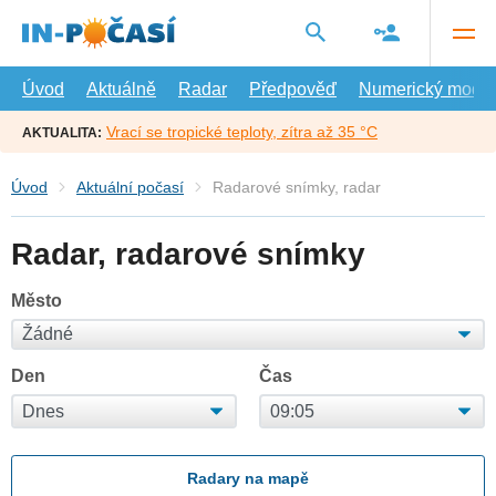
Přejít
na
hlavní
obsah
Úvod
Aktuálně
Radar
Předpověď
Numerický model
Vrací se tropické teploty, zítra až 35 °C
AKTUALITA:
Úvod
Aktuální počasí
Radarové snímky, radar
Radar, radarové snímky
Město
Den
Čas
Radary na mapě