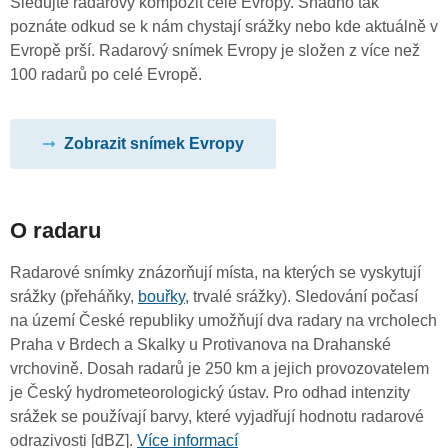
Sledujte radarový kompozit celé Evropy. Snadno tak
poznáte odkud se k nám chystají srážky nebo kde aktuálně v
Evropě prší. Radarový snímek Evropy je složen z více než
100 radarů po celé Evropě.
Zobrazit snímek Evropy
O radaru
Radarové snímky znázorňují místa, na kterých se vyskytují
srážky (přeháňky,
bouřky
, trvalé srážky). Sledování počasí
na území České republiky umožňují dva radary na vrcholech
Praha v Brdech a Skalky u Protivanova na Drahanské
vrchovině. Dosah radarů je 250 km a jejich provozovatelem
je Český hydrometeorologický ústav. Pro odhad intenzity
srážek se používají barvy, které vyjadřují hodnotu radarové
odrazivosti [dBZ].
Více informací