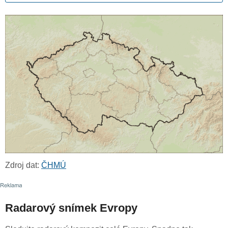
Zdroj dat:
ČHMÚ
Radarový snímek Evropy