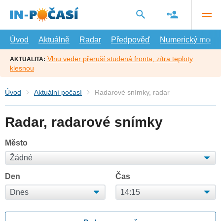
Přejít
na
hlavní
obsah
Úvod
Aktuálně
Radar
Předpověď
Numerický model
Vlnu veder přeruší studená fronta, zítra teploty
AKTUALITA:
klesnou
Úvod
Aktuální počasí
Radarové snímky, radar
Radar, radarové snímky
Město
Den
Čas