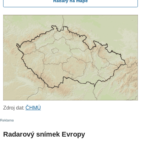
Radary na mapě
Zdroj dat:
ČHMÚ
Radarový snímek Evropy