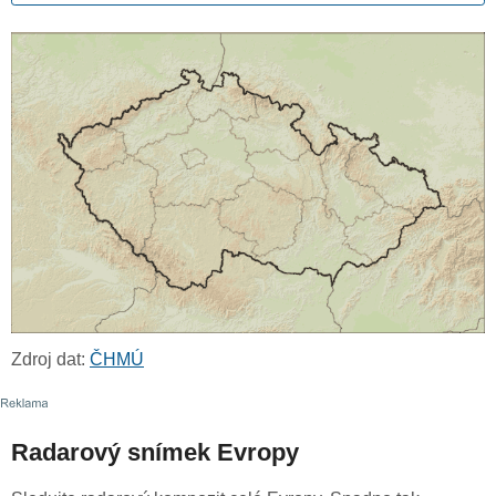
Zdroj dat:
ČHMÚ
Radarový snímek Evropy