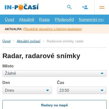
Přejít
na
hlavní
obsah
Úvod
Aktuálně
Radar
Předpověď
Numerický model
Převážně slunečno s letními teplotami
AKTUALITA:
Úvod
Aktuální počasí
Radarové snímky, radar
Radar, radarové snímky
Město
Den
Čas
Radary na mapě