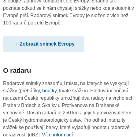
Sledujte radarový kompozit celé Evropy. Snadno tak
poznáte odkud se k nám chystají srážky nebo kde aktuálně v
Evropě prší. Radarový snímek Evropy je složen z více než
100 radarů po celé Evropě.
Zobrazit snímek Evropy
O radaru
Radarové snímky znázorňují místa, na kterých se vyskytují
srážky (přeháňky,
bouřky
, trvalé srážky). Sledování počasí
na území České republiky umožňují dva radary na vrcholech
Praha v Brdech a Skalky u Protivanova na Drahanské
vrchovině. Dosah radarů je 250 km a jejich provozovatelem
je Český hydrometeorologický ústav. Pro odhad intenzity
srážek se používají barvy, které vyjadřují hodnotu radarové
odrazivosti [dBZ].
Více informací