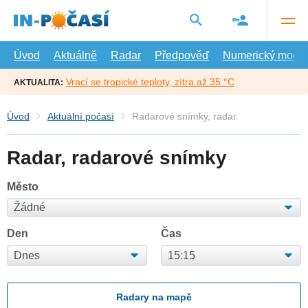
Přejít
na
hlavní
obsah
Úvod
Aktuálně
Radar
Předpověď
Numerický model
Vrací se tropické teploty, zítra až 35 °C
AKTUALITA:
Úvod
Aktuální počasí
Radarové snímky, radar
Radar, radarové snímky
Město
Den
Čas
Radary na mapě