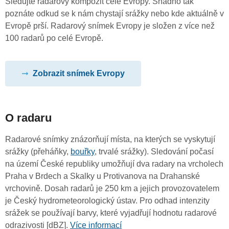
Sledujte radarový kompozit celé Evropy. Snadno tak
poznáte odkud se k nám chystají srážky nebo kde aktuálně v
Evropě prší. Radarový snímek Evropy je složen z více než
100 radarů po celé Evropě.
Zobrazit snímek Evropy
O radaru
Radarové snímky znázorňují místa, na kterých se vyskytují
srážky (přeháňky,
bouřky
, trvalé srážky). Sledování počasí
na území České republiky umožňují dva radary na vrcholech
Praha v Brdech a Skalky u Protivanova na Drahanské
vrchovině. Dosah radarů je 250 km a jejich provozovatelem
je Český hydrometeorologický ústav. Pro odhad intenzity
srážek se používají barvy, které vyjadřují hodnotu radarové
odrazivosti [dBZ].
Více informací