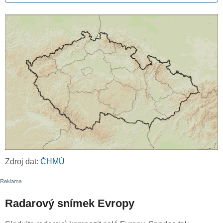
Zdroj dat:
ČHMÚ
Radarový snímek Evropy