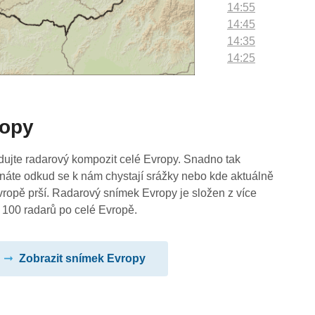
14:55
14:45
14:35
14:25
14:15
14:05
13:55
ropy
13:45
13:35
13:25
dujte radarový kompozit celé Evropy. Snadno tak
13:15
náte odkud se k nám chystají srážky nebo kde aktuálně
13:05
vropě prší. Radarový snímek Evropy je složen z více
12:55
 100 radarů po celé Evropě.
12:45
12:35
Zobrazit snímek Evropy
12:25
12:15
12:05
11:55