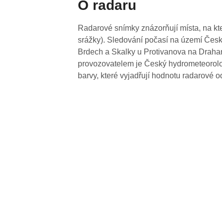
O radaru
Radarové snímky znázorňují místa, na kte
srážky). Sledování počasí na území Česk
Brdech a Skalky u Protivanova na Drahan
provozovatelem je Český hydrometeorolog
barvy, které vyjadřují hodnotu radarové o