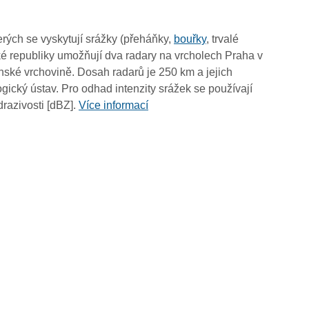
11:45
11:35
rých se vyskytují srážky (přeháňky,
bouřky
, trvalé
11:25
é republiky umožňují dva radary na vrcholech Praha v
11:15
ské vrchovině. Dosah radarů je 250 km a jejich
11:05
ický ústav. Pro odhad intenzity srážek se používají
10:55
drazivosti [dBZ].
Více informací
10:45
10:35
10:25
10:15
10:05
09:55
09:45
09:35
09:25
09:15
09:05
08:55