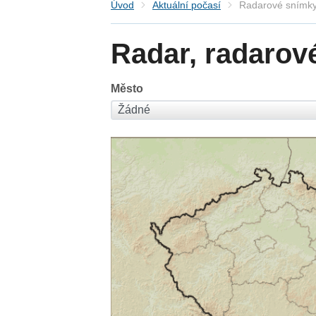
Úvod
Aktuální počasí
Radarové snímky
Radar, radarov
Město