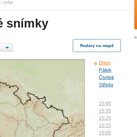
, radar
é snímky
Radary na mapě
Dnes
Pátek
Čtvrtek
Středa
15:45
15:35
15:25
15:15
15:05