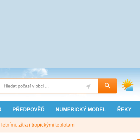
R
PŘEDPOVĚĎ
NUMERICKÝ
MODEL
ŘEKY
etními, zítra i tropickými teplotami