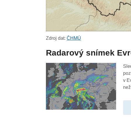
Zdroj dat:
ČHMÚ
Radarový snímek Ev
Sle
poz
v E
než