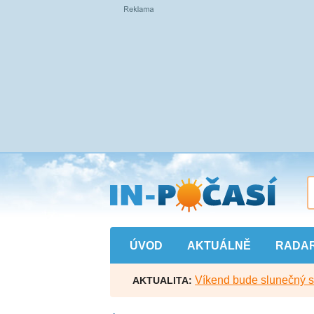
Přejít
na
hlavní
obsah
ÚVOD
AKTUÁLNĚ
RADA
Víkend bude slunečný s l
AKTUALITA: