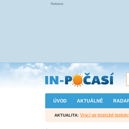
Přejít
na
hlavní
obsah
ÚVOD
AKTUÁLNĚ
RADA
Vrací se tropické teploty
AKTUALITA: