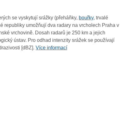
07:35
07:25
rých se vyskytují srážky (přeháňky,
bouřky
, trvalé
07:15
é republiky umožňují dva radary na vrcholech Praha v
07:05
ské vrchovině. Dosah radarů je 250 km a jejich
06:55
ický ústav. Pro odhad intenzity srážek se používají
06:45
drazivosti [dBZ].
Více informací
06:35
06:25
06:15
06:05
05:55
05:45
05:35
05:25
05:15
05:05
04:55
04:45