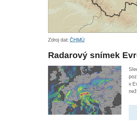
Zdroj dat:
ČHMÚ
Radarový snímek Ev
Sle
poz
v E
než