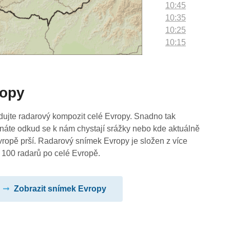
10:45
10:35
10:25
10:15
10:05
09:55
09:45
ropy
09:35
09:25
09:15
dujte radarový kompozit celé Evropy. Snadno tak
09:05
náte odkud se k nám chystají srážky nebo kde aktuálně
08:55
vropě prší. Radarový snímek Evropy je složen z více
08:45
 100 radarů po celé Evropě.
08:35
08:25
Zobrazit snímek Evropy
08:15
08:05
07:55
07:45