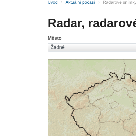
Úvod
Aktuální počasí
Radarové snímky
Radar, radarov
Město