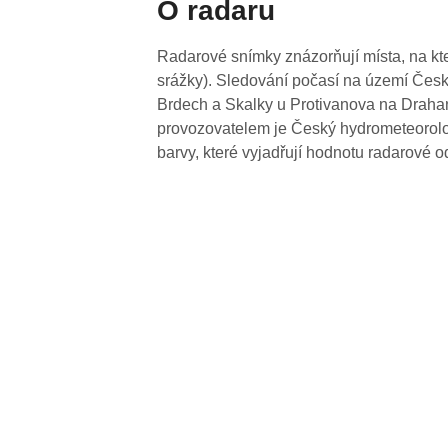
O radaru
Radarové snímky znázorňují místa, na kte
srážky). Sledování počasí na území Česk
Brdech a Skalky u Protivanova na Drahan
provozovatelem je Český hydrometeorolog
barvy, které vyjadřují hodnotu radarové o