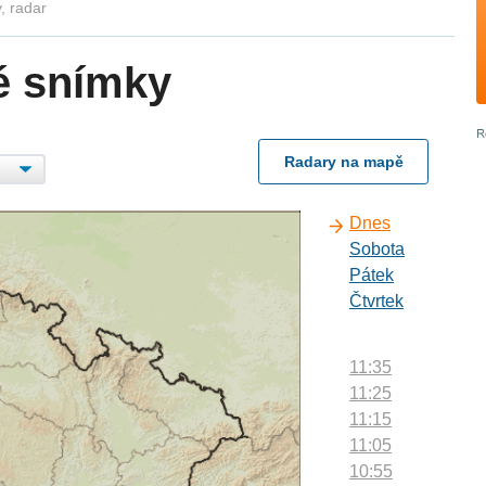
, radar
é snímky
Radary na mapě
Dnes
Sobota
Pátek
Čtvrtek
11:35
11:25
11:15
11:05
10:55