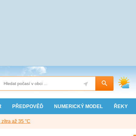
R
PŘEDPOVĚĎ
NUMERICKÝ
MODEL
ŘEKY
, zítra až 35 °C