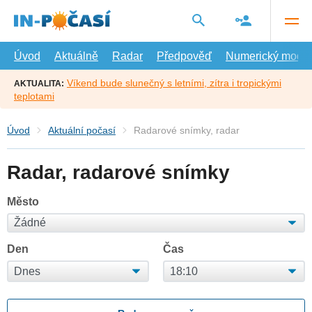
Přejít
na
hlavní
obsah
Úvod
Aktuálně
Radar
Předpověď
Numerický model
Víkend bude slunečný s letními, zítra i tropickými
AKTUALITA:
teplotami
Úvod
Aktuální počasí
Radarové snímky, radar
Radar, radarové snímky
Město
Den
Čas