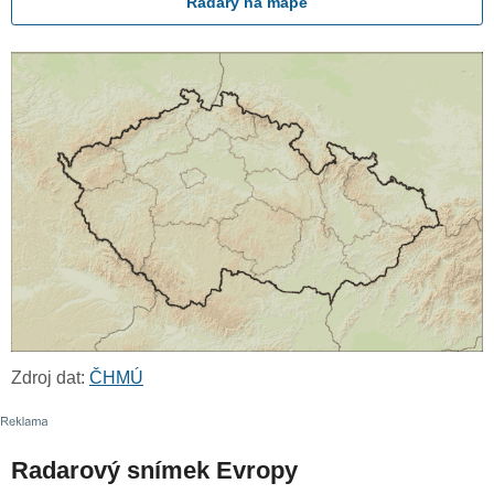
Radary na mapě
Zdroj dat:
ČHMÚ
Radarový snímek Evropy