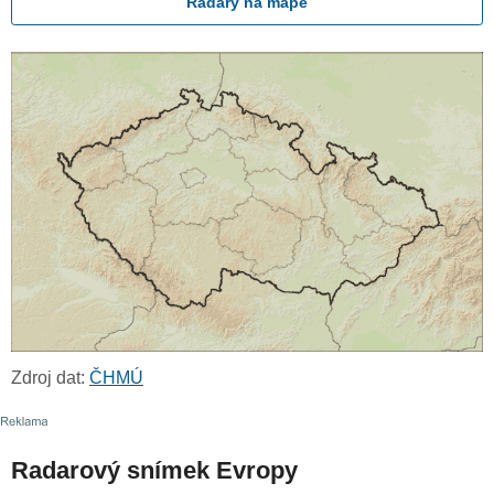
Radary na mapě
Zdroj dat:
ČHMÚ
Radarový snímek Evropy