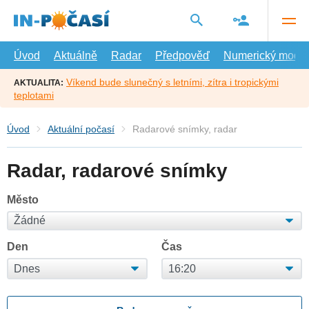
Přejít
na
hlavní
obsah
Úvod
Aktuálně
Radar
Předpověď
Numerický model
Víkend bude slunečný s letními, zítra i tropickými
AKTUALITA:
teplotami
Úvod
Aktuální počasí
Radarové snímky, radar
Radar, radarové snímky
Město
Den
Čas