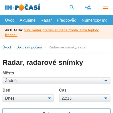
Přejít
na
hlavní
obsah
Úvod
Aktuálně
Radar
Předpověď
Numerický model
Vlnu veder přeruší studená fronta, zítra teploty
AKTUALITA:
klesnou
Úvod
Aktuální počasí
Radarové snímky, radar
Radar, radarové snímky
Město
Den
Čas