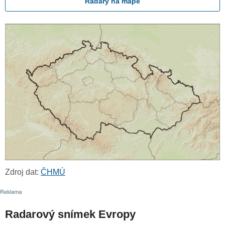
Radary na mapě
Zdroj dat:
ČHMÚ
Radarový snímek Evropy