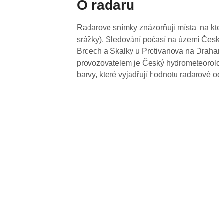
O radaru
Radarové snímky znázorňují místa, na kte
srážky). Sledování počasí na území Česk
Brdech a Skalky u Protivanova na Drahan
provozovatelem je Český hydrometeorolog
barvy, které vyjadřují hodnotu radarové o