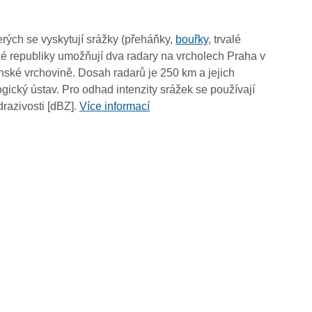
18:25
18:15
rých se vyskytují srážky (přeháňky,
bouřky
, trvalé
18:05
é republiky umožňují dva radary na vrcholech Praha v
17:55
ské vrchovině. Dosah radarů je 250 km a jejich
17:45
ický ústav. Pro odhad intenzity srážek se používají
17:35
drazivosti [dBZ].
Více informací
17:25
17:15
17:05
16:55
16:45
16:35
16:25
16:15
16:05
15:55
15:45
15:35