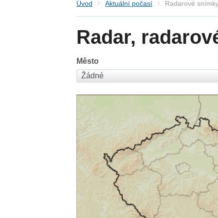
Úvod
Aktuální počasí
Radarové snímky
Radar, radarov
Město