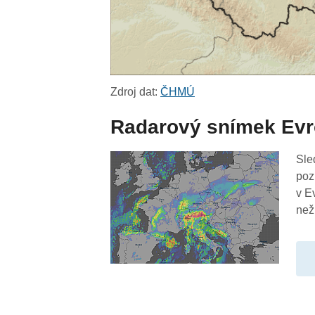
Zdroj dat:
ČHMÚ
Radarový snímek Ev
Sle
poz
v E
než