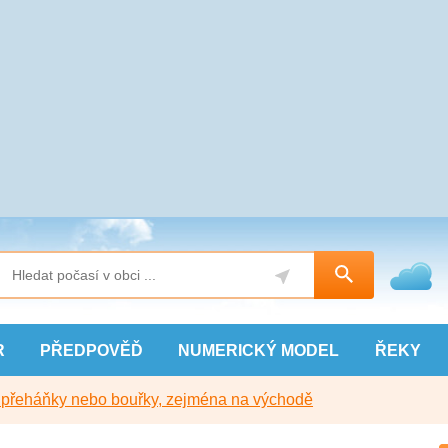
R
PŘEDPOVĚĎ
NUMERICKÝ
MODEL
ŘEKY
y přeháňky nebo bouřky, zejména na východě