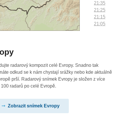
21:35
21:25
21:15
21:05
20:55
20:45
20:35
ropy
20:25
20:15
20:05
dujte radarový kompozit celé Evropy. Snadno tak
19:55
náte odkud se k nám chystají srážky nebo kde aktuálně
19:45
vropě prší. Radarový snímek Evropy je složen z více
19:35
 100 radarů po celé Evropě.
19:25
19:15
Zobrazit snímek Evropy
19:05
18:55
18:45
18:35