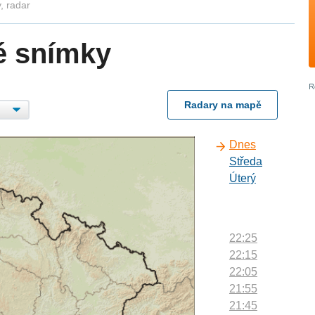
, radar
é snímky
Radary na mapě
Dnes
Středa
Úterý
22:25
22:15
22:05
21:55
21:45