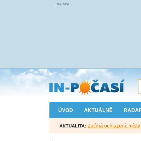
Přejít
na
hlavní
obsah
ÚVOD
AKTUÁLNĚ
RADA
Začíná ochlazení, míst
AKTUALITA: