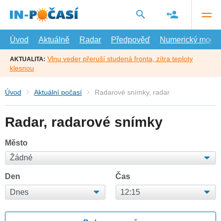
Přejít
na
hlavní
obsah
Úvod
Aktuálně
Radar
Předpověď
Numerický model
Vlnu veder přeruší studená fronta, zítra teploty
AKTUALITA:
klesnou
Úvod
Aktuální počasí
Radarové snímky, radar
Radar, radarové snímky
Město
Den
Čas