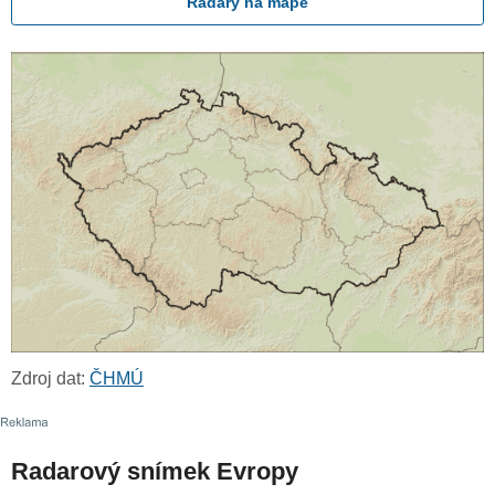
Radary na mapě
Zdroj dat:
ČHMÚ
Radarový snímek Evropy