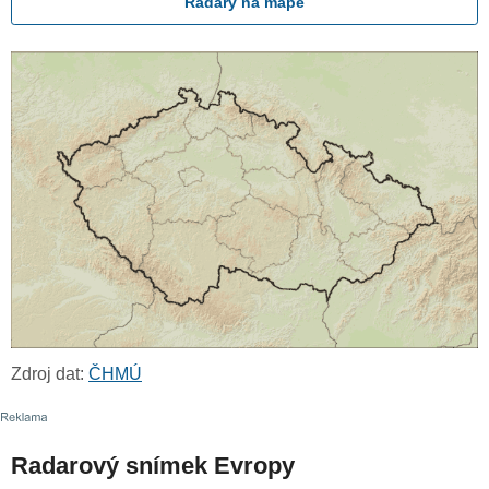
Radary na mapě
Zdroj dat:
ČHMÚ
Radarový snímek Evropy