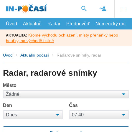
Přejít
na
hlavní
obsah
Úvod
Aktuálně
Radar
Předpověď
Numerický model
Kromě východu ochlazení, místy přeháňky nebo
AKTUALITA:
bouřky, na východě i silné
Úvod
Aktuální počasí
Radarové snímky, radar
Radar, radarové snímky
Město
Den
Čas