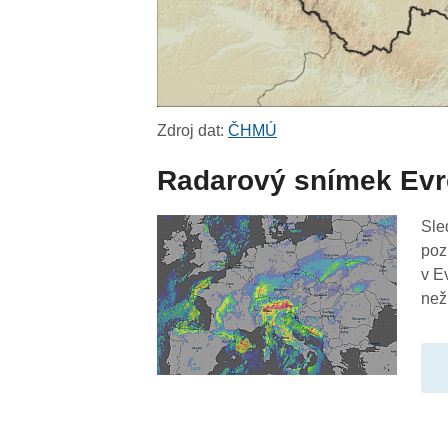
Zdroj dat:
ČHMÚ
Radarový snímek Ev
Sle
poz
v E
než