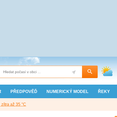
R
PŘEDPOVĚĎ
NUMERICKÝ
MODEL
ŘEKY
, zítra až 35 °C