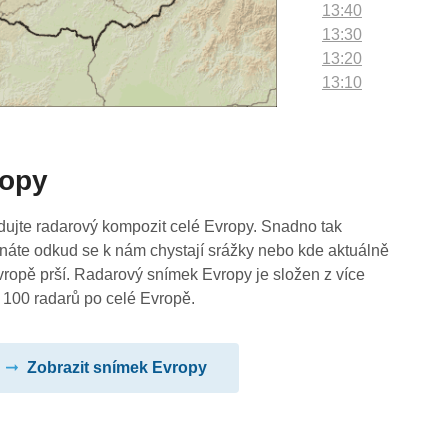
13:40
13:30
13:20
13:10
13:00
12:50
12:40
ropy
12:30
12:20
12:10
dujte radarový kompozit celé Evropy. Snadno tak
12:00
náte odkud se k nám chystají srážky nebo kde aktuálně
11:50
vropě prší. Radarový snímek Evropy je složen z více
11:40
 100 radarů po celé Evropě.
11:30
11:20
Zobrazit snímek Evropy
11:10
11:00
10:50
10:40