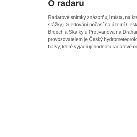
O radaru
Radarové snímky znázorňují místa, na kte
srážky). Sledování počasí na území Česk
Brdech a Skalky u Protivanova na Drahan
provozovatelem je Český hydrometeorolog
barvy, které vyjadřují hodnotu radarové o