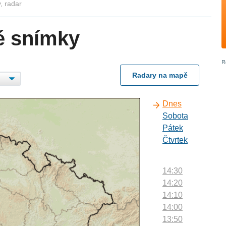
, radar
é snímky
Radary na mapě
Dnes
Sobota
Pátek
Čtvrtek
14:30
14:20
14:10
14:00
13:50