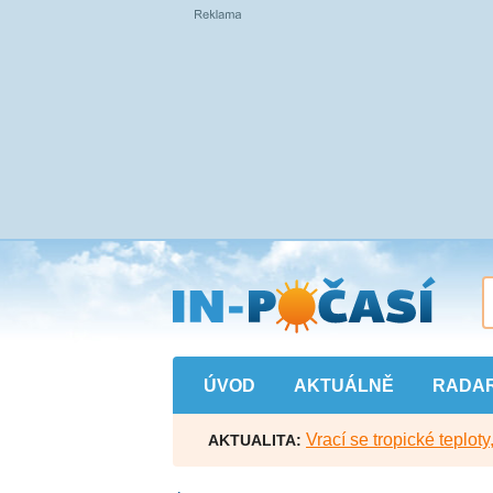
Přejít
na
hlavní
obsah
ÚVOD
AKTUÁLNĚ
RADA
Vrací se tropické teploty
AKTUALITA: