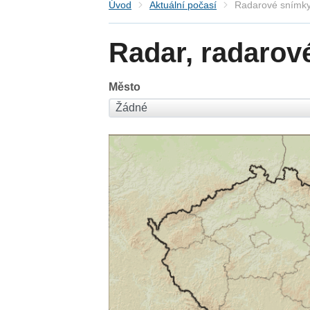
Úvod
Aktuální počasí
Radarové snímky
Radar, radarov
Město