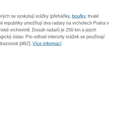
10:30
10:20
rých se vyskytují srážky (přeháňky,
bouřky
, trvalé
10:10
é republiky umožňují dva radary na vrcholech Praha v
10:00
ské vrchovině. Dosah radarů je 250 km a jejich
09:50
ický ústav. Pro odhad intenzity srážek se používají
09:40
drazivosti [dBZ].
Více informací
09:30
09:20
09:10
09:00
08:50
08:40
08:30
08:20
08:10
08:00
07:50
07:40