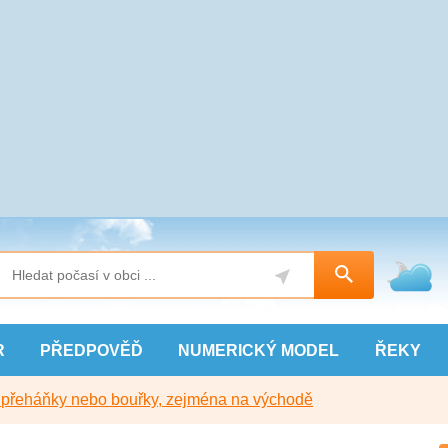
R
PŘEDPOVĚĎ
NUMERICKÝ
MODEL
ŘEKY
y přeháňky nebo bouřky, zejména na východě