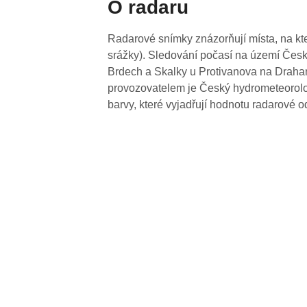
O radaru
Radarové snímky znázorňují místa, na kte
srážky). Sledování počasí na území Česk
Brdech a Skalky u Protivanova na Drahan
provozovatelem je Český hydrometeorolog
barvy, které vyjadřují hodnotu radarové o