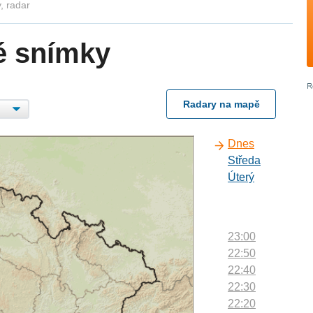
, radar
é snímky
Radary na mapě
Dnes
Středa
Úterý
23:00
22:50
22:40
22:30
22:20