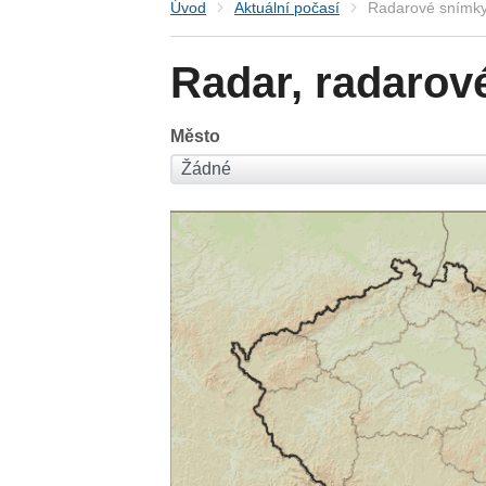
Úvod
Aktuální počasí
Radarové snímky
Radar, radarov
Město