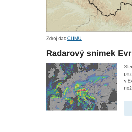
Zdroj dat:
ČHMÚ
Radarový snímek Ev
Sle
poz
v E
než