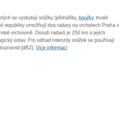
19:00
18:50
rých se vyskytují srážky (přeháňky,
bouřky
, trvalé
18:40
é republiky umožňují dva radary na vrcholech Praha v
18:30
ské vrchovině. Dosah radarů je 250 km a jejich
18:20
ický ústav. Pro odhad intenzity srážek se používají
18:10
drazivosti [dBZ].
Více informací
18:00
17:50
17:40
17:30
17:20
17:10
17:00
16:50
16:40
16:30
16:20
16:10