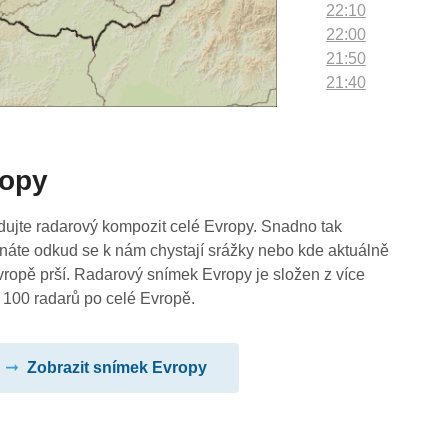
22:10
22:00
21:50
21:40
21:30
21:20
21:10
ropy
21:00
20:50
20:40
dujte radarový kompozit celé Evropy. Snadno tak
20:30
náte odkud se k nám chystají srážky nebo kde aktuálně
20:20
vropě prší. Radarový snímek Evropy je složen z více
20:10
 100 radarů po celé Evropě.
20:00
19:50
Zobrazit snímek Evropy
19:40
19:30
19:20
19:10