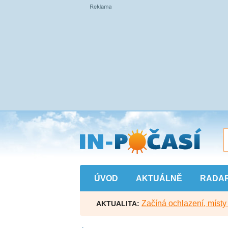
Přejít
na
hlavní
obsah
ÚVOD
AKTUÁLNĚ
RADA
Začíná ochlazení, míst
AKTUALITA: