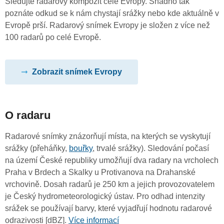
Sledujte radarový kompozit celé Evropy. Snadno tak
poznáte odkud se k nám chystají srážky nebo kde aktuálně v
Evropě prší. Radarový snímek Evropy je složen z více než
100 radarů po celé Evropě.
Zobrazit snímek Evropy
O radaru
Radarové snímky znázorňují místa, na kterých se vyskytují
srážky (přeháňky,
bouřky
, trvalé srážky). Sledování počasí
na území České republiky umožňují dva radary na vrcholech
Praha v Brdech a Skalky u Protivanova na Drahanské
vrchovině. Dosah radarů je 250 km a jejich provozovatelem
je Český hydrometeorologický ústav. Pro odhad intenzity
srážek se používají barvy, které vyjadřují hodnotu radarové
odrazivosti [dBZ].
Více informací