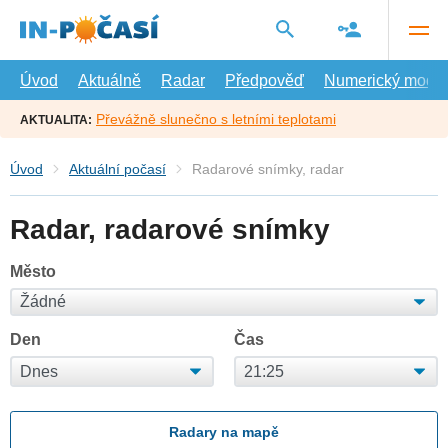
Přejít
na
hlavní
obsah
Úvod
Aktuálně
Radar
Předpověď
Numerický model
Převážně slunečno s letními teplotami
AKTUALITA:
Úvod
Aktuální počasí
Radarové snímky, radar
Radar, radarové snímky
Město
Den
Čas
Radary na mapě