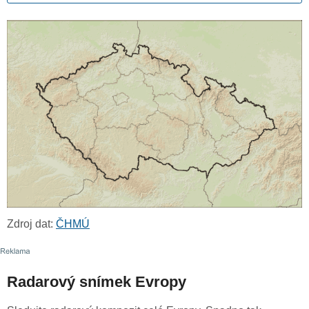
Zdroj dat:
ČHMÚ
Radarový snímek Evropy