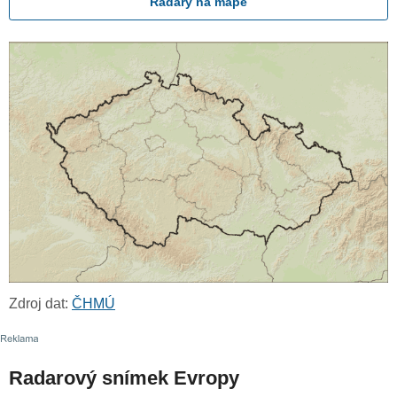
Radary na mapě
Zdroj dat:
ČHMÚ
Radarový snímek Evropy