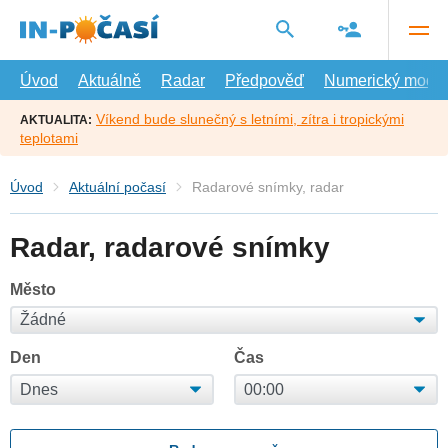
Přejít
na
hlavní
obsah
Úvod
Aktuálně
Radar
Předpověď
Numerický model
Víkend bude slunečný s letními, zítra i tropickými
AKTUALITA:
teplotami
Úvod
Aktuální počasí
Radarové snímky, radar
Radar, radarové snímky
Město
Den
Čas