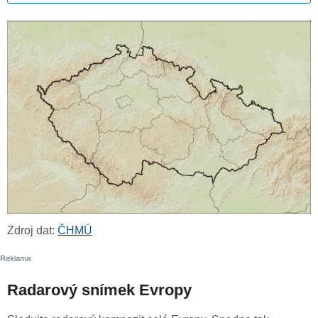
Zdroj dat:
ČHMÚ
Radarový snímek Evropy