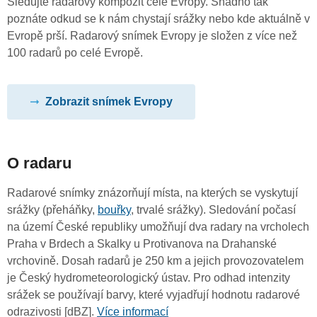
Sledujte radarový kompozit celé Evropy. Snadno tak
poznáte odkud se k nám chystají srážky nebo kde aktuálně v
Evropě prší. Radarový snímek Evropy je složen z více než
100 radarů po celé Evropě.
Zobrazit snímek Evropy
O radaru
Radarové snímky znázorňují místa, na kterých se vyskytují
srážky (přeháňky,
bouřky
, trvalé srážky). Sledování počasí
na území České republiky umožňují dva radary na vrcholech
Praha v Brdech a Skalky u Protivanova na Drahanské
vrchovině. Dosah radarů je 250 km a jejich provozovatelem
je Český hydrometeorologický ústav. Pro odhad intenzity
srážek se používají barvy, které vyjadřují hodnotu radarové
odrazivosti [dBZ].
Více informací