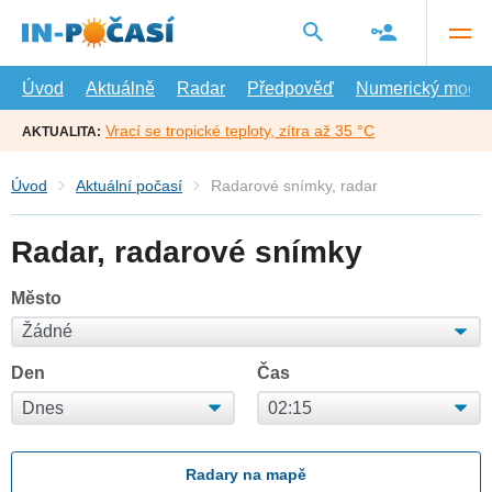
Přejít
na
hlavní
obsah
Úvod
Aktuálně
Radar
Předpověď
Numerický model
Vrací se tropické teploty, zítra až 35 °C
AKTUALITA:
Úvod
Aktuální počasí
Radarové snímky, radar
Radar, radarové snímky
Město
Den
Čas
Radary na mapě