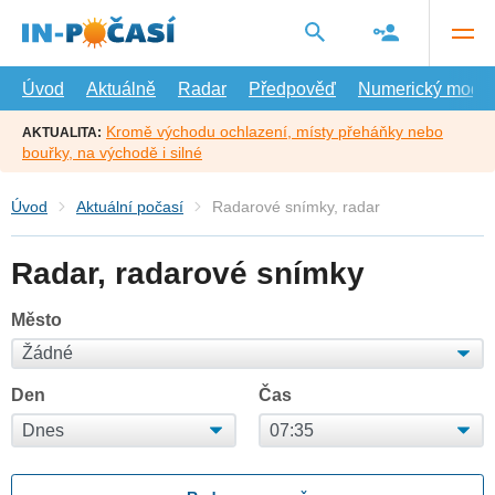
Přejít
na
hlavní
obsah
Úvod
Aktuálně
Radar
Předpověď
Numerický model
Kromě východu ochlazení, místy přeháňky nebo
AKTUALITA:
bouřky, na východě i silné
Úvod
Aktuální počasí
Radarové snímky, radar
Radar, radarové snímky
Město
Den
Čas