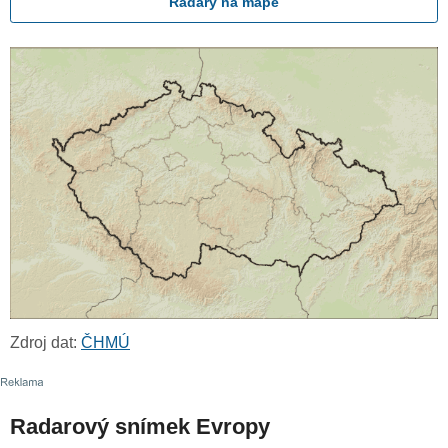
Radary na mapě
Zdroj dat:
ČHMÚ
Radarový snímek Evropy