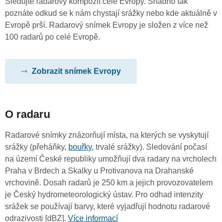
Sledujte radarový kompozit celé Evropy. Snadno tak
poznáte odkud se k nám chystají srážky nebo kde aktuálně v
Evropě prší. Radarový snímek Evropy je složen z více než
100 radarů po celé Evropě.
Zobrazit snímek Evropy
O radaru
Radarové snímky znázorňují místa, na kterých se vyskytují
srážky (přeháňky,
bouřky
, trvalé srážky). Sledování počasí
na území České republiky umožňují dva radary na vrcholech
Praha v Brdech a Skalky u Protivanova na Drahanské
vrchovině. Dosah radarů je 250 km a jejich provozovatelem
je Český hydrometeorologický ústav. Pro odhad intenzity
srážek se používají barvy, které vyjadřují hodnotu radarové
odrazivosti [dBZ].
Více informací