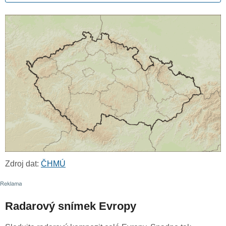
Zdroj dat:
ČHMÚ
Radarový snímek Evropy