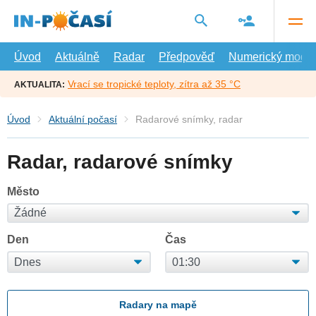
Přejít
na
hlavní
obsah
Úvod
Aktuálně
Radar
Předpověď
Numerický model
Vrací se tropické teploty, zítra až 35 °C
AKTUALITA:
Úvod
Aktuální počasí
Radarové snímky, radar
Radar, radarové snímky
Město
Den
Čas
Radary na mapě