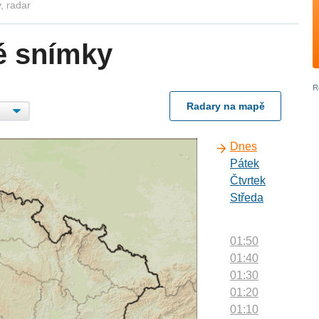
, radar
é snímky
Radary na mapě
Dnes
Pátek
Čtvrtek
Středa
01:50
01:40
01:30
01:20
01:10