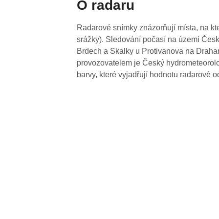
O radaru
Radarové snímky znázorňují místa, na kte
srážky). Sledování počasí na území Česk
Brdech a Skalky u Protivanova na Drahan
provozovatelem je Český hydrometeorolog
barvy, které vyjadřují hodnotu radarové o