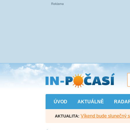
Přejít
na
hlavní
obsah
ÚVOD
AKTUÁLNĚ
RADA
Víkend bude slunečný s l
AKTUALITA: