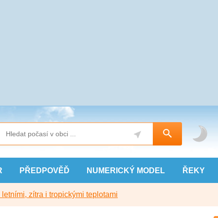
R
PŘEDPOVĚĎ
NUMERICKÝ
MODEL
ŘEKY
etními, zítra i tropickými teplotami