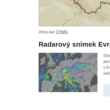
Zdroj dat:
ČHMÚ
Radarový snímek Ev
Sle
poz
v E
než