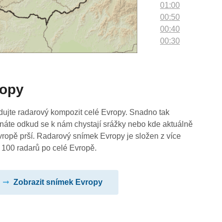
01:00
00:50
00:40
00:30
00:20
00:10
00:00
ropy
dujte radarový kompozit celé Evropy. Snadno tak
náte odkud se k nám chystají srážky nebo kde aktuálně
vropě prší. Radarový snímek Evropy je složen z více
 100 radarů po celé Evropě.
Zobrazit snímek Evropy