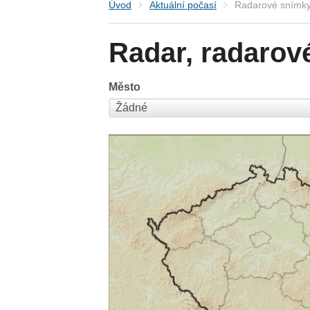
Úvod
Aktuální počasí
Radarové snímky
Radar, radarov
Město