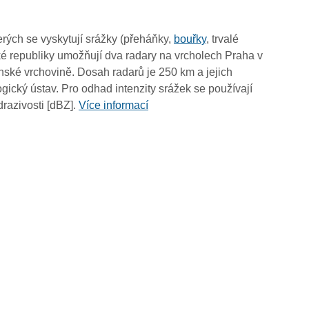
rých se vyskytují srážky (přeháňky,
bouřky
, trvalé
é republiky umožňují dva radary na vrcholech Praha v
ské vrchovině. Dosah radarů je 250 km a jejich
ický ústav. Pro odhad intenzity srážek se používají
drazivosti [dBZ].
Více informací