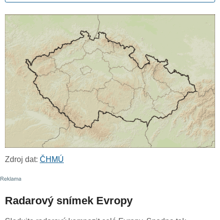
Zdroj dat:
ČHMÚ
Radarový snímek Evropy