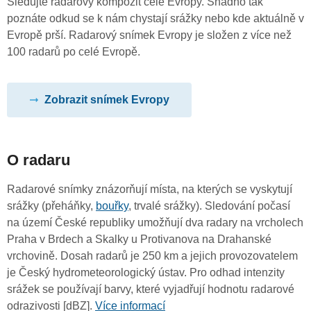
Sledujte radarový kompozit celé Evropy. Snadno tak
poznáte odkud se k nám chystají srážky nebo kde aktuálně v
Evropě prší. Radarový snímek Evropy je složen z více než
100 radarů po celé Evropě.
Zobrazit snímek Evropy
O radaru
Radarové snímky znázorňují místa, na kterých se vyskytují
srážky (přeháňky,
bouřky
, trvalé srážky). Sledování počasí
na území České republiky umožňují dva radary na vrcholech
Praha v Brdech a Skalky u Protivanova na Drahanské
vrchovině. Dosah radarů je 250 km a jejich provozovatelem
je Český hydrometeorologický ústav. Pro odhad intenzity
srážek se používají barvy, které vyjadřují hodnotu radarové
odrazivosti [dBZ].
Více informací