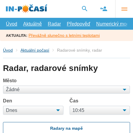
Přejít
na
hlavní
obsah
Úvod
Aktuálně
Radar
Předpověď
Numerický model
Převážně slunečno s letními teplotami
AKTUALITA:
Úvod
Aktuální počasí
Radarové snímky, radar
Radar, radarové snímky
Město
Den
Čas
Radary na mapě