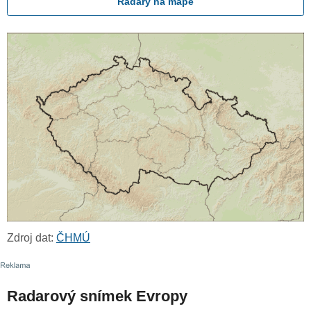
Radary na mapě
Zdroj dat:
ČHMÚ
Radarový snímek Evropy