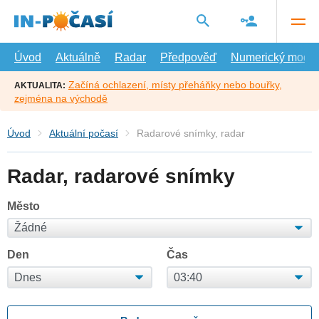
Přejít
na
hlavní
obsah
Úvod
Aktuálně
Radar
Předpověď
Numerický model
Začíná ochlazení, místy přeháňky nebo bouřky,
AKTUALITA:
zejména na východě
Úvod
Aktuální počasí
Radarové snímky, radar
Radar, radarové snímky
Město
Den
Čas