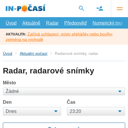
Přejít
na
hlavní
obsah
Úvod
Aktuálně
Radar
Předpověď
Numerický model
Začíná ochlazení, místy přeháňky nebo bouřky,
AKTUALITA:
zejména na východě
Úvod
Aktuální počasí
Radarové snímky, radar
Radar, radarové snímky
Město
Den
Čas