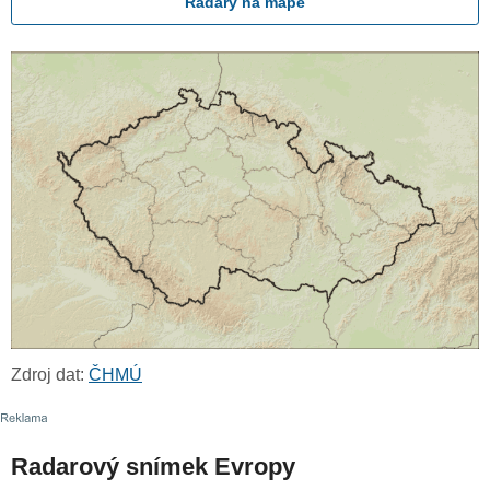
Radary na mapě
Zdroj dat:
ČHMÚ
Radarový snímek Evropy