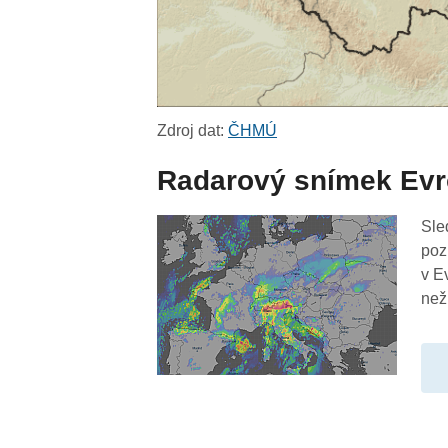
Zdroj dat:
ČHMÚ
Radarový snímek Ev
Sle
poz
v E
než