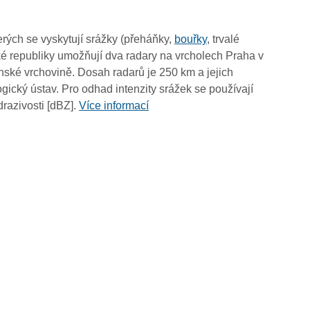
06:20
06:10
rých se vyskytují srážky (přeháňky,
bouřky
, trvalé
06:00
é republiky umožňují dva radary na vrcholech Praha v
05:50
ské vrchovině. Dosah radarů je 250 km a jejich
05:40
ický ústav. Pro odhad intenzity srážek se používají
05:30
drazivosti [dBZ].
Více informací
05:20
05:10
05:00
04:50
04:40
04:30
04:20
04:10
04:00
03:50
03:40
03:30