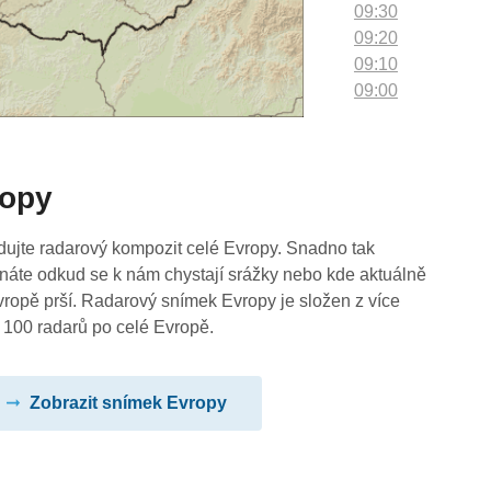
09:30
09:20
09:10
09:00
08:50
08:40
08:30
ropy
08:20
08:10
08:00
dujte radarový kompozit celé Evropy. Snadno tak
07:50
náte odkud se k nám chystají srážky nebo kde aktuálně
07:40
vropě prší. Radarový snímek Evropy je složen z více
07:30
 100 radarů po celé Evropě.
07:20
07:10
Zobrazit snímek Evropy
07:00
06:50
06:40
06:30