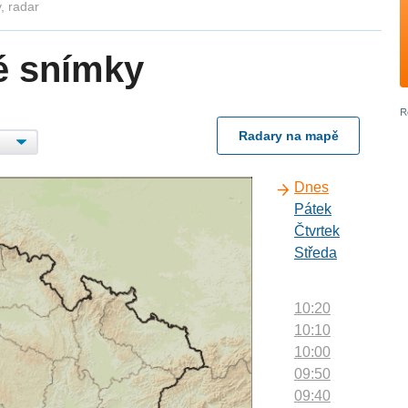
, radar
é snímky
Radary na mapě
Dnes
Pátek
Čtvrtek
Středa
10:20
10:10
10:00
09:50
09:40