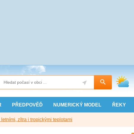
R
PŘEDPOVĚĎ
NUMERICKÝ
MODEL
ŘEKY
etními, zítra i tropickými teplotami