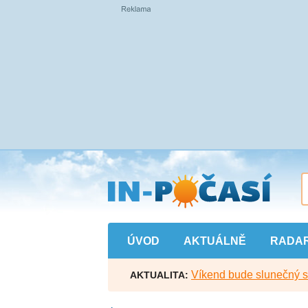
Přejít
na
hlavní
obsah
ÚVOD
AKTUÁLNĚ
RADA
Víkend bude slunečný s l
AKTUALITA: