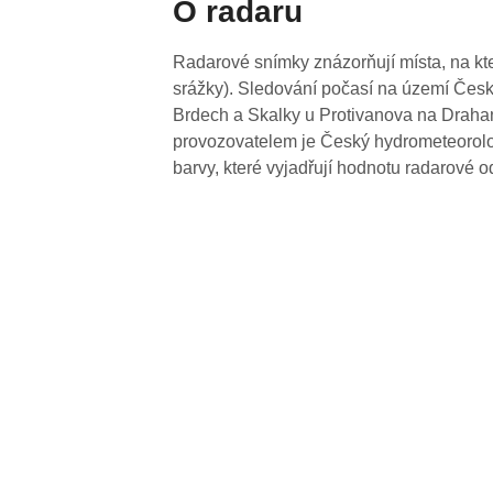
O radaru
Radarové snímky znázorňují místa, na kte
srážky). Sledování počasí na území Česk
Brdech a Skalky u Protivanova na Drahan
provozovatelem je Český hydrometeorolog
barvy, které vyjadřují hodnotu radarové o