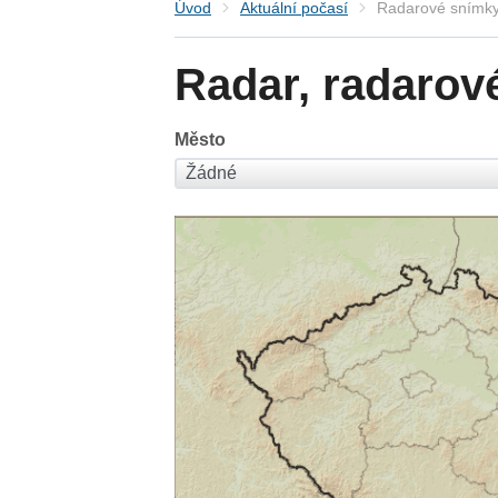
Úvod
Aktuální počasí
Radarové snímky
Radar, radarov
Město