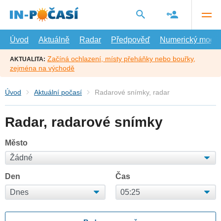
Přejít
na
hlavní
obsah
Úvod
Aktuálně
Radar
Předpověď
Numerický model
Začíná ochlazení, místy přeháňky nebo bouřky,
AKTUALITA:
zejména na východě
Úvod
Aktuální počasí
Radarové snímky, radar
Radar, radarové snímky
Město
Den
Čas