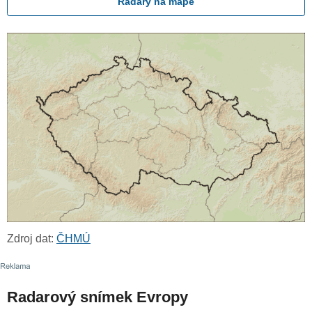
Radary na mapě
Zdroj dat:
ČHMÚ
Radarový snímek Evropy