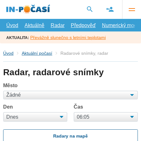
Přejít
na
hlavní
obsah
Úvod
Aktuálně
Radar
Předpověď
Numerický model
Převážně slunečno s letními teplotami
AKTUALITA:
Úvod
Aktuální počasí
Radarové snímky, radar
Radar, radarové snímky
Město
Den
Čas
Radary na mapě