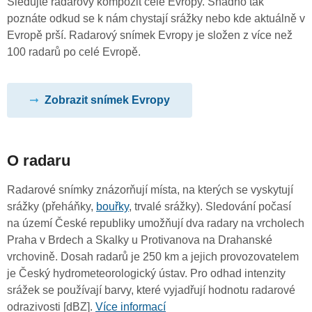
Sledujte radarový kompozit celé Evropy. Snadno tak
poznáte odkud se k nám chystají srážky nebo kde aktuálně v
Evropě prší. Radarový snímek Evropy je složen z více než
100 radarů po celé Evropě.
Zobrazit snímek Evropy
O radaru
Radarové snímky znázorňují místa, na kterých se vyskytují
srážky (přeháňky,
bouřky
, trvalé srážky). Sledování počasí
na území České republiky umožňují dva radary na vrcholech
Praha v Brdech a Skalky u Protivanova na Drahanské
vrchovině. Dosah radarů je 250 km a jejich provozovatelem
je Český hydrometeorologický ústav. Pro odhad intenzity
srážek se používají barvy, které vyjadřují hodnotu radarové
odrazivosti [dBZ].
Více informací