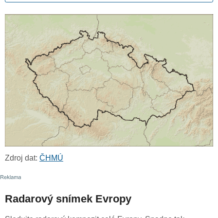
Zdroj dat:
ČHMÚ
Radarový snímek Evropy