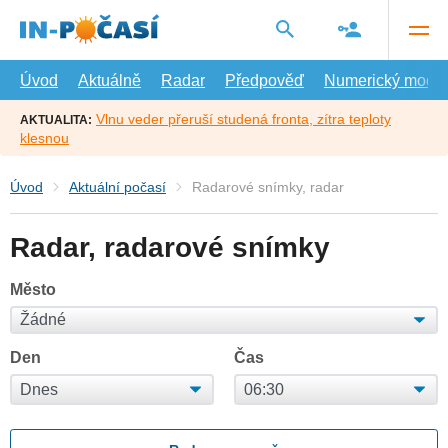
Přejít
na
hlavní
obsah
Úvod
Aktuálně
Radar
Předpověď
Numerický model
Vlnu veder přeruší studená fronta, zítra teploty
AKTUALITA:
klesnou
Úvod
Aktuální počasí
Radarové snímky, radar
Radar, radarové snímky
Město
Den
Čas