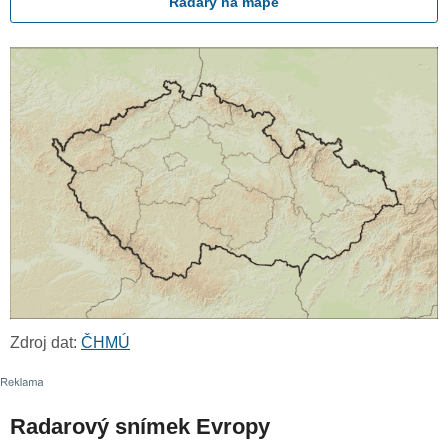
Radary na mapě
Zdroj dat:
ČHMÚ
Radarový snímek Evropy