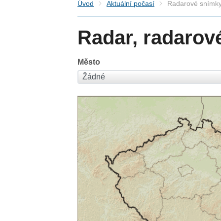
Úvod
Aktuální počasí
Radarové snímky
Radar, radarov
Město