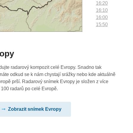
16:20
16:10
16:00
15:50
15:40
15:30
15:20
ropy
15:10
15:00
14:50
dujte radarový kompozit celé Evropy. Snadno tak
14:40
náte odkud se k nám chystají srážky nebo kde aktuálně
14:30
vropě prší. Radarový snímek Evropy je složen z více
14:20
 100 radarů po celé Evropě.
14:10
14:00
Zobrazit snímek Evropy
13:50
13:40
13:30
13:20