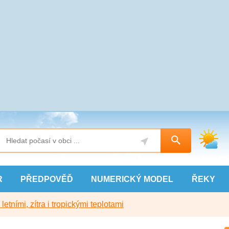
R
PŘEDPOVĚĎ
NUMERICKÝ
MODEL
ŘEKY
etními, zítra i tropickými teplotami