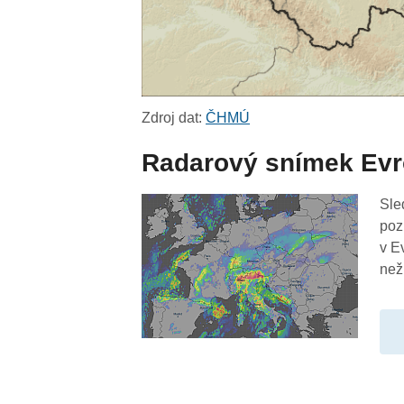
Zdroj dat:
ČHMÚ
Radarový snímek Ev
Sle
poz
v E
než