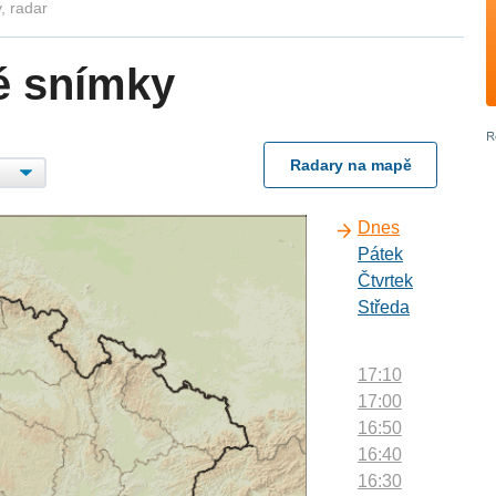
, radar
é snímky
Radary na mapě
Dnes
Pátek
Čtvrtek
Středa
17:10
17:00
16:50
16:40
16:30