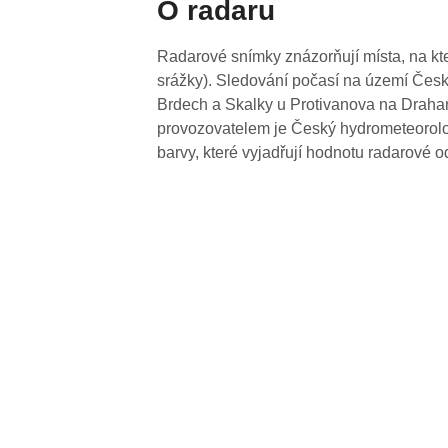
O radaru
Radarové snímky znázorňují místa, na kte
srážky). Sledování počasí na území Česk
Brdech a Skalky u Protivanova na Drahan
provozovatelem je Český hydrometeorolog
barvy, které vyjadřují hodnotu radarové o