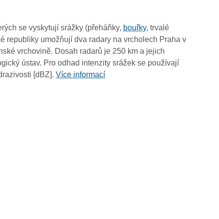
13:10
13:00
rých se vyskytují srážky (přeháňky,
bouřky
, trvalé
12:50
é republiky umožňují dva radary na vrcholech Praha v
12:40
ské vrchovině. Dosah radarů je 250 km a jejich
12:30
ický ústav. Pro odhad intenzity srážek se používají
12:20
drazivosti [dBZ].
Více informací
12:10
12:00
11:50
11:40
11:30
11:20
11:10
11:00
10:50
10:40
10:30
10:20