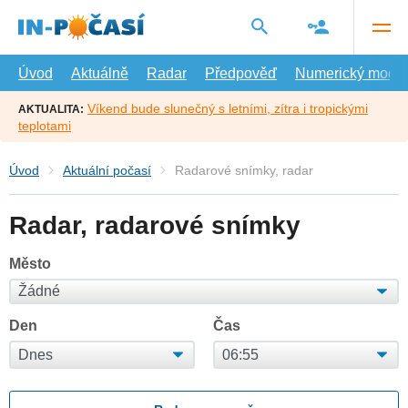
Přejít
na
hlavní
obsah
Úvod
Aktuálně
Radar
Předpověď
Numerický model
Víkend bude slunečný s letními, zítra i tropickými
AKTUALITA:
teplotami
Úvod
Aktuální počasí
Radarové snímky, radar
Radar, radarové snímky
Město
Den
Čas