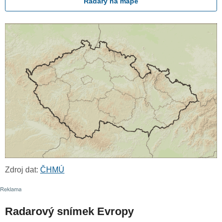
Radary na mapě
Zdroj dat:
ČHMÚ
Radarový snímek Evropy