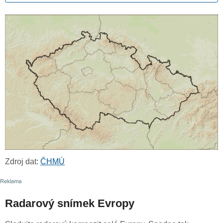
Zdroj dat:
ČHMÚ
Radarový snímek Evropy