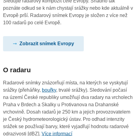
Sledujte radarový kompozit celé Evropy. Snadno tak
poznáte odkud se k nám chystají srážky nebo kde aktuálně v
Evropě prší. Radarový snímek Evropy je složen z více než
100 radarů po celé Evropě.
Zobrazit snímek Evropy
O radaru
Radarové snímky znázorňují místa, na kterých se vyskytují
srážky (přeháňky,
bouřky
, trvalé srážky). Sledování počasí
na území České republiky umožňují dva radary na vrcholech
Praha v Brdech a Skalky u Protivanova na Drahanské
vrchovině. Dosah radarů je 250 km a jejich provozovatelem
je Český hydrometeorologický ústav. Pro odhad intenzity
srážek se používají barvy, které vyjadřují hodnotu radarové
odrazivosti [dBZ].
Více informací