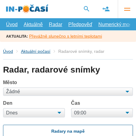
Přejít
na
hlavní
obsah
Úvod
Aktuálně
Radar
Předpověď
Numerický model
Převážně slunečno s letními teplotami
AKTUALITA:
Úvod
Aktuální počasí
Radarové snímky, radar
Radar, radarové snímky
Město
Den
Čas
Radary na mapě