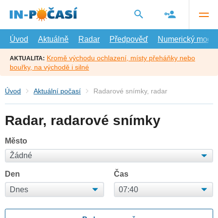
Přejít
na
hlavní
obsah
Úvod
Aktuálně
Radar
Předpověď
Numerický model
Kromě východu ochlazení, místy přeháňky nebo
AKTUALITA:
bouřky, na východě i silné
Úvod
Aktuální počasí
Radarové snímky, radar
Radar, radarové snímky
Město
Den
Čas