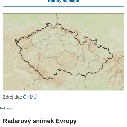
Radary na mapě
Zdroj dat:
ČHMÚ
Radarový snímek Evropy