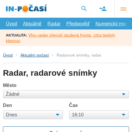
Přejít
na
hlavní
obsah
Úvod
Aktuálně
Radar
Předpověď
Numerický model
Vlnu veder přeruší studená fronta, zítra teploty
AKTUALITA:
klesnou
Úvod
Aktuální počasí
Radarové snímky, radar
Radar, radarové snímky
Město
Den
Čas