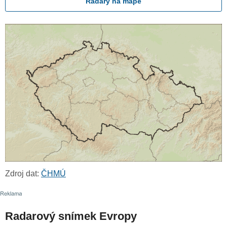
Radary na mapě
Zdroj dat:
ČHMÚ
Radarový snímek Evropy