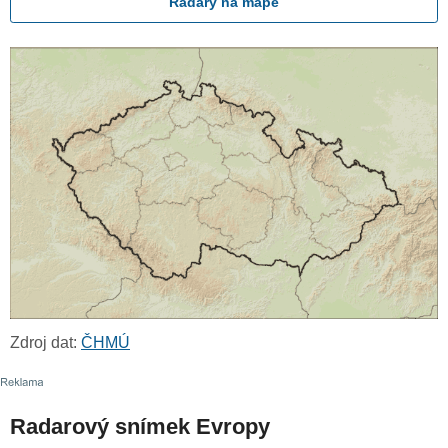
Radary na mapě
Zdroj dat:
ČHMÚ
Radarový snímek Evropy