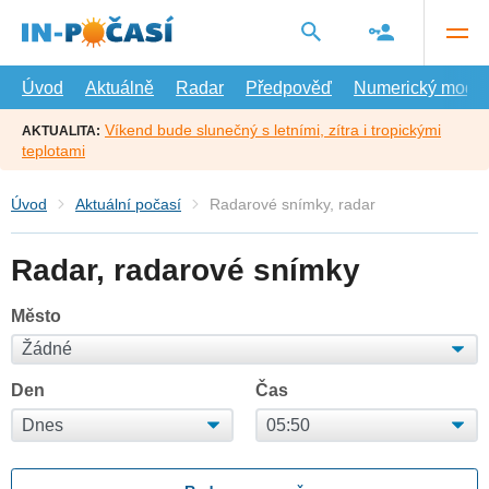
Přejít
na
hlavní
obsah
Úvod
Aktuálně
Radar
Předpověď
Numerický model
Víkend bude slunečný s letními, zítra i tropickými
AKTUALITA:
teplotami
Úvod
Aktuální počasí
Radarové snímky, radar
Radar, radarové snímky
Město
Den
Čas