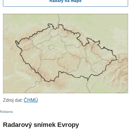
Radary na mapě
Zdroj dat:
ČHMÚ
Radarový snímek Evropy