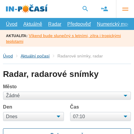
Přejít
na
hlavní
obsah
Úvod
Aktuálně
Radar
Předpověď
Numerický model
Víkend bude slunečný s letními, zítra i tropickými
AKTUALITA:
teplotami
Úvod
Aktuální počasí
Radarové snímky, radar
Radar, radarové snímky
Město
Den
Čas