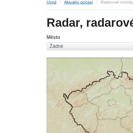
Úvod
Aktuální počasí
Radarové snímky
Radar, radarov
Město