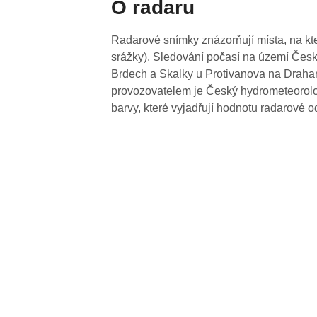
O radaru
Radarové snímky znázorňují místa, na kte
srážky). Sledování počasí na území Česk
Brdech a Skalky u Protivanova na Drahan
provozovatelem je Český hydrometeorolog
barvy, které vyjadřují hodnotu radarové o