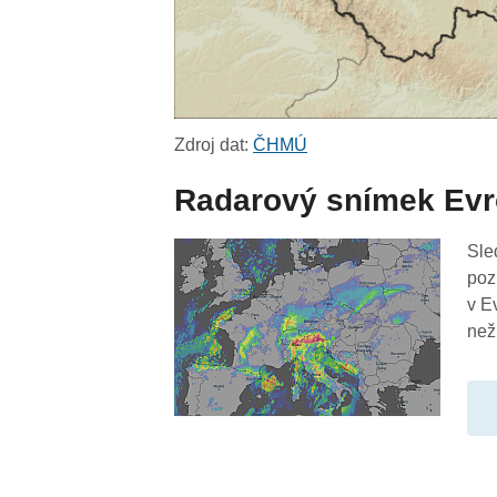
Zdroj dat:
ČHMÚ
Radarový snímek Ev
Sle
poz
v E
než