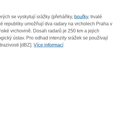
00:50
00:40
rých se vyskytují srážky (přeháňky,
bouřky
, trvalé
00:30
é republiky umožňují dva radary na vrcholech Praha v
00:20
ské vrchovině. Dosah radarů je 250 km a jejich
00:10
ický ústav. Pro odhad intenzity srážek se používají
00:00
drazivosti [dBZ].
Více informací