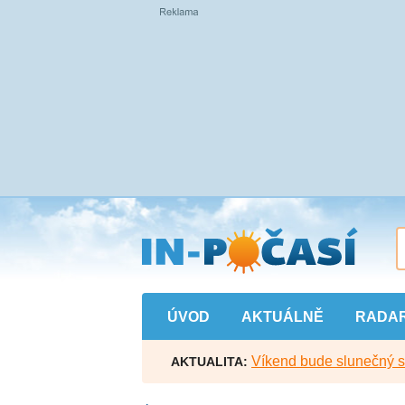
Přejít
na
hlavní
obsah
ÚVOD
AKTUÁLNĚ
RADA
Víkend bude slunečný s l
AKTUALITA: