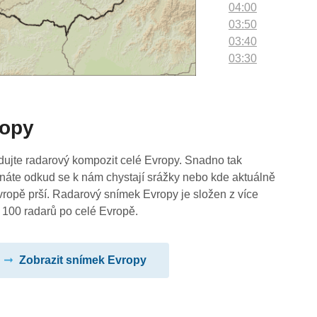
04:00
03:50
03:40
03:30
03:20
03:10
03:00
ropy
02:50
02:40
02:30
dujte radarový kompozit celé Evropy. Snadno tak
02:20
náte odkud se k nám chystají srážky nebo kde aktuálně
02:10
vropě prší. Radarový snímek Evropy je složen z více
02:00
 100 radarů po celé Evropě.
01:50
01:40
Zobrazit snímek Evropy
01:30
01:20
01:10
01:00