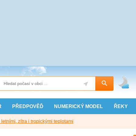
R
PŘEDPOVĚĎ
NUMERICKÝ
MODEL
ŘEKY
etními, zítra i tropickými teplotami