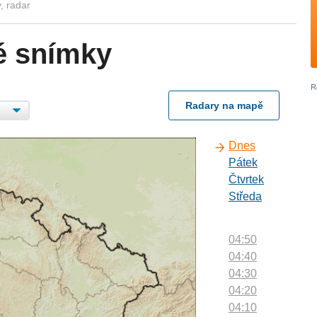
, radar
é snímky
Radary na mapě
Dnes
Pátek
Čtvrtek
Středa
04:50
04:40
04:30
04:20
04:10