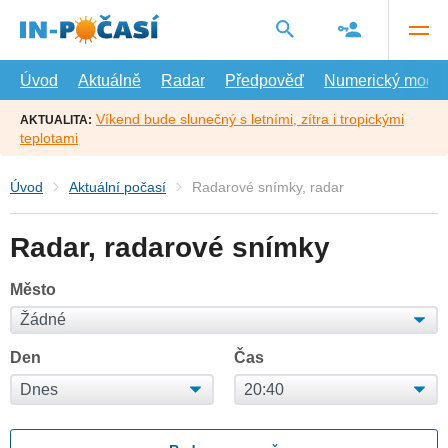
Přejít
na
hlavní
obsah
Úvod
Aktuálně
Radar
Předpověď
Numerický model
Víkend bude slunečný s letními, zítra i tropickými
AKTUALITA:
teplotami
Úvod
Aktuální počasí
Radarové snímky, radar
Radar, radarové snímky
Město
Den
Čas