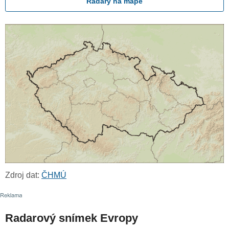
Radary na mapě
Zdroj dat:
ČHMÚ
Radarový snímek Evropy