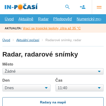
Přejít
na
hlavní
obsah
Úvod
Aktuálně
Radar
Předpověď
Numerický model
Vrací se tropické teploty, zítra až 35 °C
AKTUALITA:
Úvod
Aktuální počasí
Radarové snímky, radar
Radar, radarové snímky
Město
Den
Čas
Radary na mapě