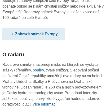
Sledujte radarový kompozit celé Evropy. Snadno tak
poznáte odkud se k nám chystají srážky nebo kde aktuálně v
Evropě prší. Radarový snímek Evropy je složen z více než
100 radarů po celé Evropě.
Zobrazit snímek Evropy
O radaru
Radarové snímky znázorňují místa, na kterých se vyskytují
srážky (přeháňky,
bouřky
, trvalé srážky). Sledování počasí
na území České republiky umožňují dva radary na vrcholech
Praha v Brdech a Skalky u Protivanova na Drahanské
vrchovině. Dosah radarů je 250 km a jejich provozovatelem
je Český hydrometeorologický ústav. Pro odhad intenzity
srážek se používají barvy, které vyjadřují hodnotu radarové
odrazivosti [dBZ].
Více informací