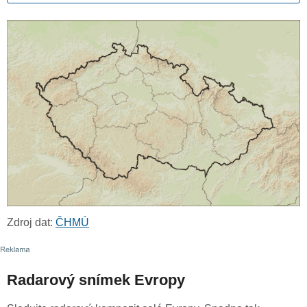
Zdroj dat:
ČHMÚ
Radarový snímek Evropy