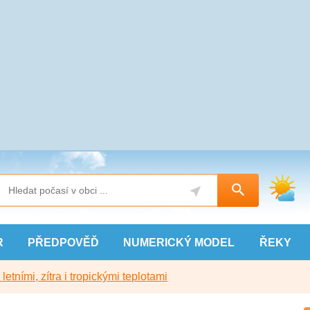
R
PŘEDPOVĚĎ
NUMERICKÝ
MODEL
ŘEKY
etními, zítra i tropickými teplotami