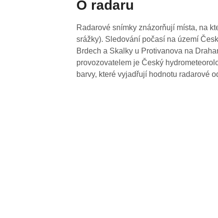
O radaru
Radarové snímky znázorňují místa, na kte
srážky). Sledování počasí na území Česk
Brdech a Skalky u Protivanova na Drahan
provozovatelem je Český hydrometeorolog
barvy, které vyjadřují hodnotu radarové o