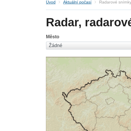
Úvod
Aktuální počasí
Radarové snímky
Radar, radarov
Město