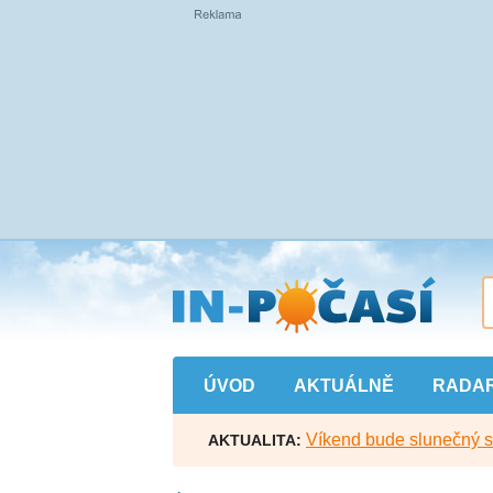
Přejít
na
hlavní
obsah
ÚVOD
AKTUÁLNĚ
RADA
Víkend bude slunečný s l
AKTUALITA: