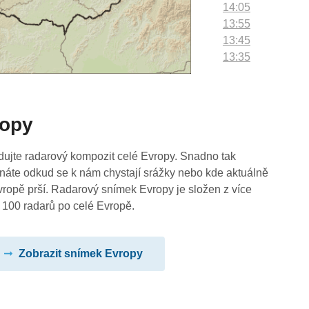
14:05
13:55
13:45
13:35
13:25
13:15
13:05
ropy
12:55
12:45
12:35
dujte radarový kompozit celé Evropy. Snadno tak
12:25
náte odkud se k nám chystají srážky nebo kde aktuálně
12:15
vropě prší. Radarový snímek Evropy je složen z více
12:05
 100 radarů po celé Evropě.
11:55
11:45
Zobrazit snímek Evropy
11:35
11:25
11:15
11:05