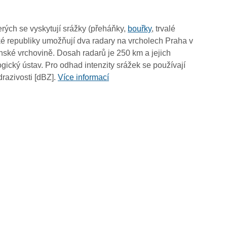
10:55
10:45
rých se vyskytují srážky (přeháňky,
bouřky
, trvalé
10:35
é republiky umožňují dva radary na vrcholech Praha v
10:25
ské vrchovině. Dosah radarů je 250 km a jejich
10:15
ický ústav. Pro odhad intenzity srážek se používají
10:05
drazivosti [dBZ].
Více informací
09:55
09:45
09:35
09:25
09:15
09:05
08:55
08:45
08:35
08:25
08:15
08:05