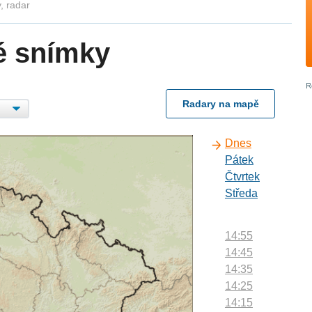
, radar
é snímky
Radary na mapě
Dnes
Pátek
Čtvrtek
Středa
14:55
14:45
14:35
14:25
14:15