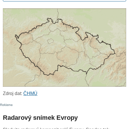
Zdroj dat:
ČHMÚ
Radarový snímek Evropy