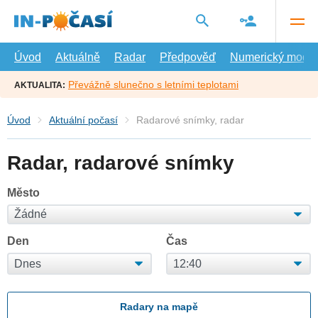
Přejít
na
hlavní
obsah
Úvod
Aktuálně
Radar
Předpověď
Numerický model
Převážně slunečno s letními teplotami
AKTUALITA:
Úvod
Aktuální počasí
Radarové snímky, radar
Radar, radarové snímky
Město
Den
Čas
Radary na mapě