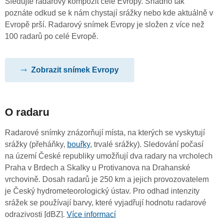
Sledujte radarový kompozit celé Evropy. Snadno tak
poznáte odkud se k nám chystají srážky nebo kde aktuálně v
Evropě prší. Radarový snímek Evropy je složen z více než
100 radarů po celé Evropě.
Zobrazit snímek Evropy
O radaru
Radarové snímky znázorňují místa, na kterých se vyskytují
srážky (přeháňky,
bouřky
, trvalé srážky). Sledování počasí
na území České republiky umožňují dva radary na vrcholech
Praha v Brdech a Skalky u Protivanova na Drahanské
vrchovině. Dosah radarů je 250 km a jejich provozovatelem
je Český hydrometeorologický ústav. Pro odhad intenzity
srážek se používají barvy, které vyjadřují hodnotu radarové
odrazivosti [dBZ].
Více informací