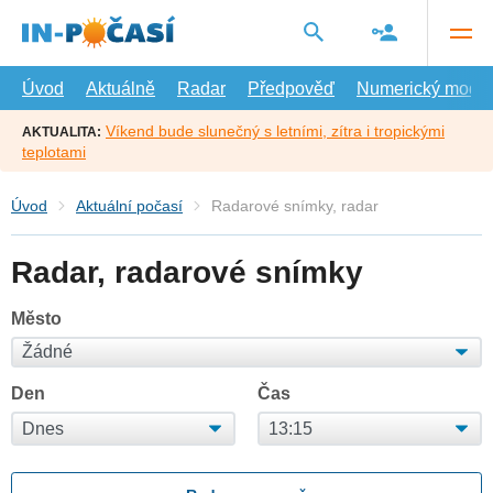
Přejít
na
hlavní
obsah
Úvod
Aktuálně
Radar
Předpověď
Numerický model
Víkend bude slunečný s letními, zítra i tropickými
AKTUALITA:
teplotami
Úvod
Aktuální počasí
Radarové snímky, radar
Radar, radarové snímky
Město
Den
Čas