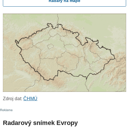
Radary na mapě
Zdroj dat:
ČHMÚ
Radarový snímek Evropy