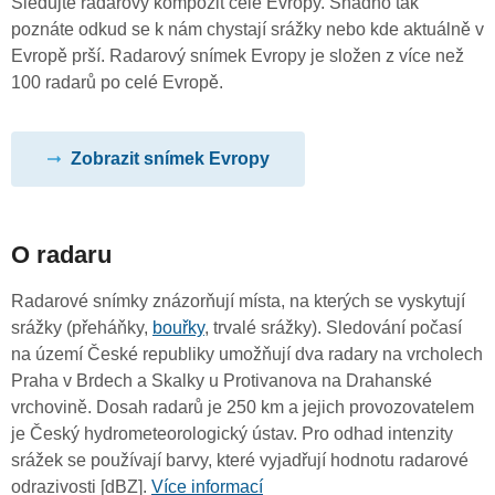
Sledujte radarový kompozit celé Evropy. Snadno tak
poznáte odkud se k nám chystají srážky nebo kde aktuálně v
Evropě prší. Radarový snímek Evropy je složen z více než
100 radarů po celé Evropě.
Zobrazit snímek Evropy
O radaru
Radarové snímky znázorňují místa, na kterých se vyskytují
srážky (přeháňky,
bouřky
, trvalé srážky). Sledování počasí
na území České republiky umožňují dva radary na vrcholech
Praha v Brdech a Skalky u Protivanova na Drahanské
vrchovině. Dosah radarů je 250 km a jejich provozovatelem
je Český hydrometeorologický ústav. Pro odhad intenzity
srážek se používají barvy, které vyjadřují hodnotu radarové
odrazivosti [dBZ].
Více informací