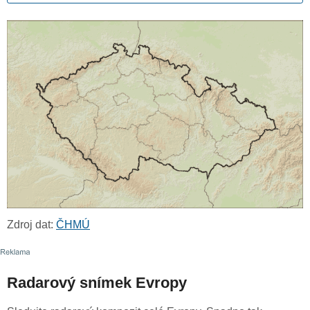
Zdroj dat:
ČHMÚ
Radarový snímek Evropy