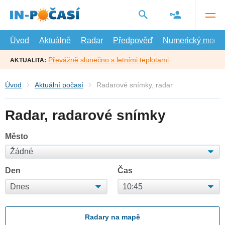
Přejít
na
hlavní
obsah
Úvod
Aktuálně
Radar
Předpověď
Numerický model
Převážně slunečno s letními teplotami
AKTUALITA:
Úvod
Aktuální počasí
Radarové snímky, radar
Radar, radarové snímky
Město
Den
Čas
Radary na mapě