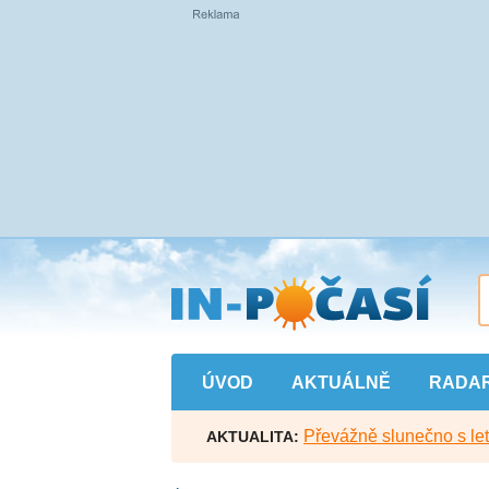
Přejít
na
hlavní
obsah
ÚVOD
AKTUÁLNĚ
RADA
Převážně slunečno s let
AKTUALITA: