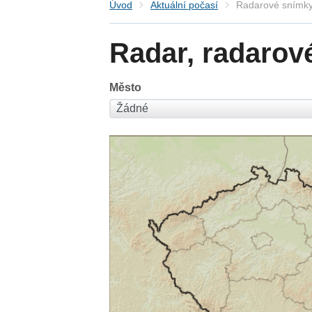
Úvod
Aktuální počasí
Radarové snímky
Radar, radarov
Město