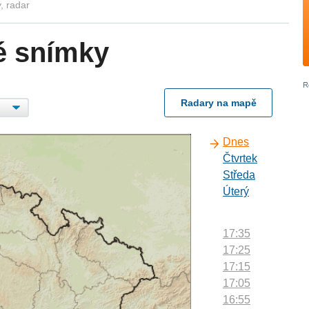
, radar
é snímky
Radary na mapě
Dnes
Čtvrtek
Středa
Úterý
17:35
17:25
17:15
17:05
16:55