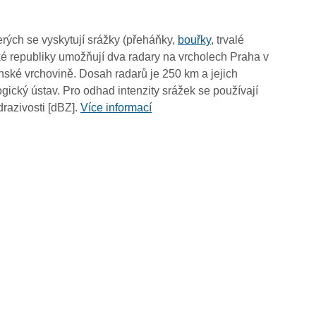
13:35
13:25
rých se vyskytují srážky (přeháňky,
bouřky
, trvalé
13:15
é republiky umožňují dva radary na vrcholech Praha v
13:05
ské vrchovině. Dosah radarů je 250 km a jejich
12:55
ický ústav. Pro odhad intenzity srážek se používají
12:45
drazivosti [dBZ].
Více informací
12:35
12:25
12:15
12:05
11:55
11:45
11:35
11:25
11:15
11:05
10:55
10:45