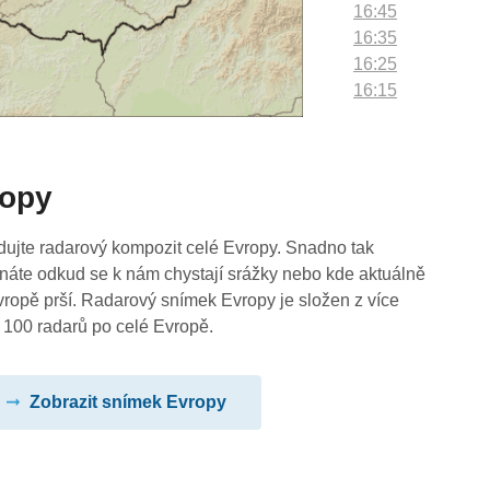
16:45
16:35
16:25
16:15
16:05
15:55
15:45
ropy
15:35
15:25
15:15
dujte radarový kompozit celé Evropy. Snadno tak
15:05
náte odkud se k nám chystají srážky nebo kde aktuálně
14:55
vropě prší. Radarový snímek Evropy je složen z více
14:45
 100 radarů po celé Evropě.
14:35
14:25
Zobrazit snímek Evropy
14:15
14:05
13:55
13:45