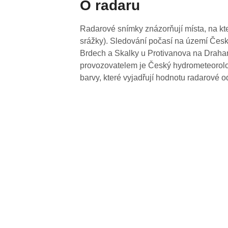
O radaru
Radarové snímky znázorňují místa, na kte
srážky). Sledování počasí na území Česk
Brdech a Skalky u Protivanova na Drahan
provozovatelem je Český hydrometeorolog
barvy, které vyjadřují hodnotu radarové o