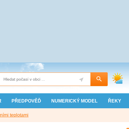
R
PŘEDPOVĚĎ
NUMERICKÝ
MODEL
ŘEKY
ními teplotami