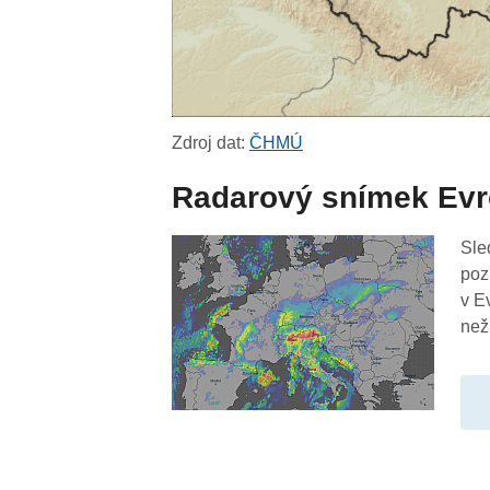
Zdroj dat:
ČHMÚ
Radarový snímek Ev
Sle
poz
v E
než