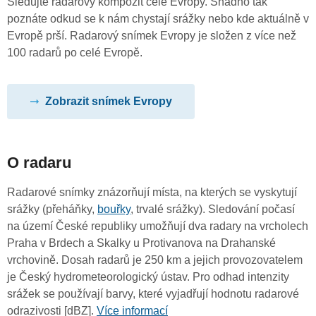
Sledujte radarový kompozit celé Evropy. Snadno tak
poznáte odkud se k nám chystají srážky nebo kde aktuálně v
Evropě prší. Radarový snímek Evropy je složen z více než
100 radarů po celé Evropě.
Zobrazit snímek Evropy
O radaru
Radarové snímky znázorňují místa, na kterých se vyskytují
srážky (přeháňky,
bouřky
, trvalé srážky). Sledování počasí
na území České republiky umožňují dva radary na vrcholech
Praha v Brdech a Skalky u Protivanova na Drahanské
vrchovině. Dosah radarů je 250 km a jejich provozovatelem
je Český hydrometeorologický ústav. Pro odhad intenzity
srážek se používají barvy, které vyjadřují hodnotu radarové
odrazivosti [dBZ].
Více informací