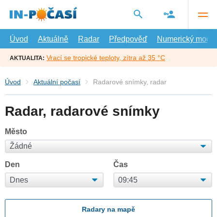
Přejít
na
hlavní
obsah
Úvod
Aktuálně
Radar
Předpověď
Numerický model
Vrací se tropické teploty, zítra až 35 °C
AKTUALITA:
Úvod
Aktuální počasí
Radarové snímky, radar
Radar, radarové snímky
Město
Den
Čas
Radary na mapě