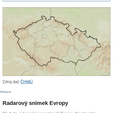
Zdroj dat:
ČHMÚ
Radarový snímek Evropy