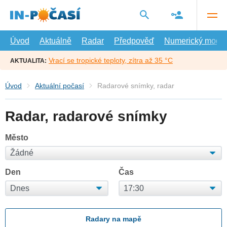
Přejít
na
hlavní
obsah
Úvod
Aktuálně
Radar
Předpověď
Numerický model
Vrací se tropické teploty, zítra až 35 °C
AKTUALITA:
Úvod
Aktuální počasí
Radarové snímky, radar
Radar, radarové snímky
Město
Den
Čas
Radary na mapě