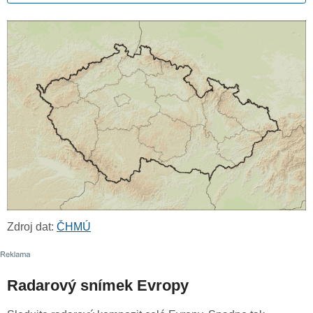
Zdroj dat:
ČHMÚ
Radarový snímek Evropy